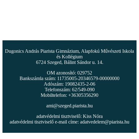
Dugonics András Piarista Gimnázium, Alapfokú Művészeti Iskola
és Kollégium
6724 Szeged, Bálint Sándor u. 14.
OM azonosító: 029752
Bankszámla szám: 11735005-20346579-00000000
Adószám: 19082435-2-06
Telefonszám: 62/549-090
Mobiltelefon: +36305356290
ami@szeged.piarista.hu
adatvédelmi tisztviselő: Kiss Nóra
adatvédelmi tisztviselő e-mail címe:
adatvedelem@piarista.hu