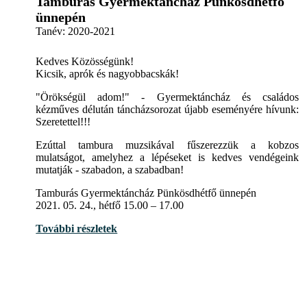
Tamburás Gyermektáncház Pünkösdhétfő
ünnepén
Tanév:
2020-2021
Kedves Közösségünk!
Kicsik, aprók és nagyobbacskák!
"Örökségül adom!" - Gyermektáncház és családos
kézműves délután táncházsorozat újabb eseményére hívunk:
Szeretettel!!!
Ezúttal tambura muzsikával fűszerezzük a kobzos
mulatságot, amelyhez a lépéseket is kedves vendégeink
mutatják - szabadon, a szabadban!
Tamburás Gyermektáncház Pünkösdhétfő ünnepén
2021. 05. 24., hétfő 15.00 – 17.00
További részletek