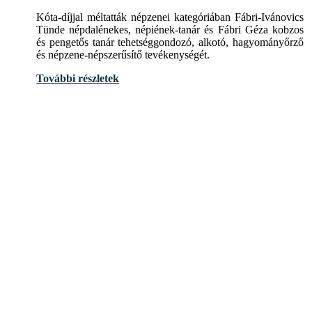
Kóta-díjjal méltatták népzenei kategóriában Fábri-Ivánovics
Tünde népdalénekes, népiének-tanár és Fábri Géza kobzos
és pengetős tanár tehetséggondozó, alkotó, hagyományőrző
és népzene-népszerűsítő tevékenységét.
További részletek