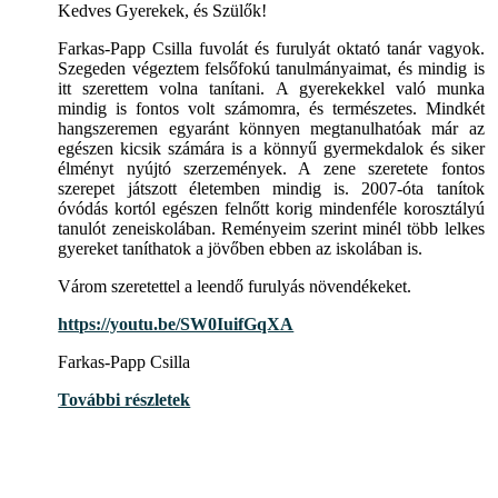
Kedves Gyerekek, és Szülők!
Farkas-Papp Csilla fuvolát és furulyát oktató tanár vagyok.
Szegeden végeztem felsőfokú tanulmányaimat, és mindig is
itt szerettem volna tanítani. A gyerekekkel való munka
mindig is fontos volt számomra, és természetes. Mindkét
hangszeremen egyaránt könnyen megtanulhatóak már az
egészen kicsik számára is a könnyű gyermekdalok és siker
élményt nyújtó szerzemények. A zene szeretete fontos
szerepet játszott életemben mindig is. 2007-óta tanítok
óvódás kortól egészen felnőtt korig mindenféle korosztályú
tanulót zeneiskolában. Reményeim szerint minél több lelkes
gyereket taníthatok a jövőben ebben az iskolában is.
Várom szeretettel a leendő furulyás növendékeket.
https://youtu.be/SW0IuifGqXA
Farkas-Papp Csilla
További részletek