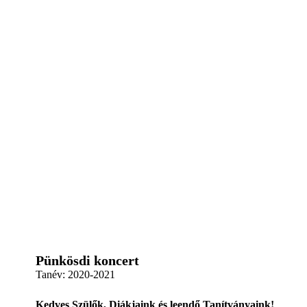
Pünkösdi koncert
Tanév:
2020-2021
Kedves Szülők, Diákjaink és leendő Tanítványaink!