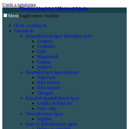
Ugrás a tartalomra
Piarista Alapfokú Művészeti Iskola
Menü
Toggle menu visibility
Hírek, események
Tanszakok
Zeneművészeti ágon klasszikus zene
Zongora
Gordonka
Gitár
Magánének
Orgona
Szolfézs
Zeneművészeti ágon népzene
Népi ének
Népi furulya
Népi klarinét
Tárogató
Képző-és iparművészeti ágon
Grafika és festészet
Fotó - film
Táncművészeti ágon
Néptánc
Szín- és Bábművészeti ágon