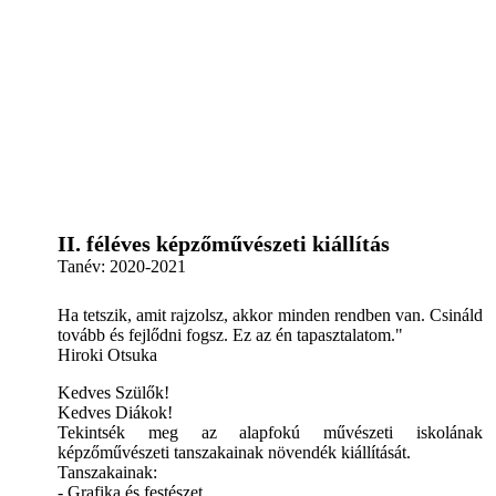
II. féléves képzőművészeti kiállítás
Tanév:
2020-2021
Ha tetszik, amit rajzolsz, akkor minden rendben van. Csináld
tovább és fejlődni fogsz. Ez az én tapasztalatom."
Hiroki Otsuka
Kedves Szülők!
Kedves Diákok!
Tekintsék meg az alapfokú művészeti iskolának
képzőművészeti tanszakainak növendék kiállítását.
Tanszakainak:
- Grafika és festészet