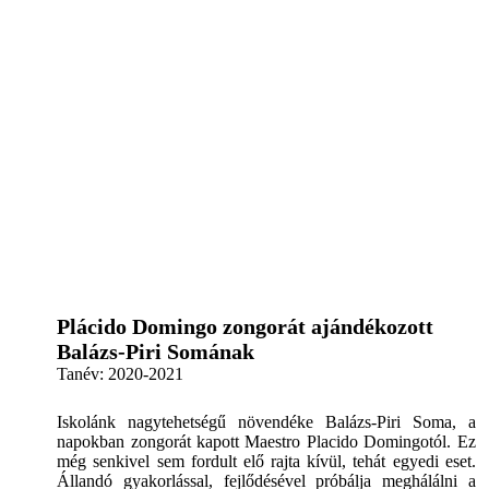
Plácido Domingo zongorát ajándékozott
Balázs-Piri Somának
Tanév:
2020-2021
Iskolánk nagytehetségű növendéke Balázs-Piri Soma, a
napokban zongorát kapott Maestro Placido Domingotól. Ez
még senkivel sem fordult elő rajta kívül, tehát egyedi eset.
Állandó gyakorlással, fejlődésével próbálja meghálálni a