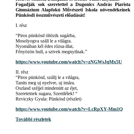
Fogadják sok szeretettel a Dugonics András Piarista
Gimnázium Alapfokú Művészeti Iskola növendékeinek
Pünkösdi összművészeti előadását!
I. rész
“Piros pünkösd öltözik sugárba,
Mosolyogva száll le a világra.
Nyomában kél édes rózsa-illat,
Fényözön hull, a szivek megnyilnak.”
https://www.youtube.com/watch?v=zNGWsJqMx5U
II. rész
“Piros pünkösd, szállj le a világra,
Tanits meg uj nyelvre, uj imára.
Oszlasd széjjel mindenütt az éjet,
Szeretetnek sugara, Szentlélek! “
Reviczky Gyula: Pünkösd (részlet)
https://www.youtube.com/watch?v=LcRpXY-Mm1Q
További részletek