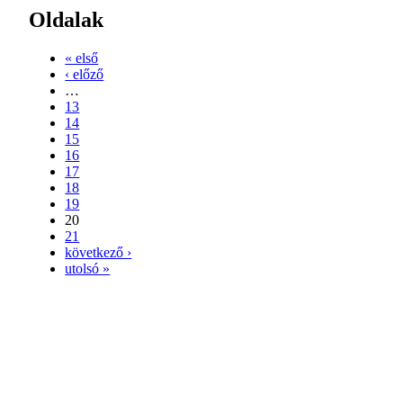
Oldalak
« első
‹ előző
…
13
14
15
16
17
18
19
20
21
következő ›
utolsó »