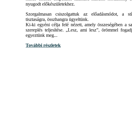
nyugodt előkészületekhez.
Szorgalmasan csiszolgattuk az előadásmódot, a stíl
tisztaságra, összhangra ügyeltünk.
Ki-ki egyéni célja felé nézett, amely összeségében a sa
szereplés teljesítése. „Lesz, ami lesz”, örömmel foga
egyeztünk meg...
További részletek