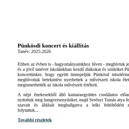
,
Pünkösdi koncert és kiállítás
Tanév:
2025-2026
Ebben az évben is - hagyományainkhoz híven - meghívtuk je
és a jövő tanévet iskolánkban kezdő diákokat és szüleiket P
koncertünkre, hogy együtt ünnepeljük Pünkösd misztéri
meghívottak betekintést nyerhettek a művészeti iskola éle
megismerhették az iskola művészeti értékeit.
A népi énekesekből álló kamaraegyüttes csodálatos előa
nyitottuk meg hangversenyünket, majd Serényi Tamás atya f
szavait és áldását meghallgatva a lelki feltöltődést 
folytattuk...
További részletek