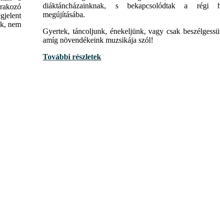
diáktáncházainknak, s bekapcsolódtak a régi 
árakozó
megújításába.
gjelent
ak, nem
Gyertek, táncoljunk, énekeljünk, vagy csak beszélgessü
amíg növendékeink muzsikája szól!
További részletek