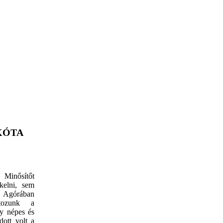
a KÓTA
Minősítőt
kelni, sem
z Agórában
rtozunk a
gy népes és
ott volt a