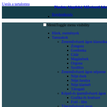
Ugrás a tartalomra
Piarista Alapfokú Művészeti Isk
Bejelentkezés
Menü
Toggle menu visibility
Hírek, események
Tanszakok
Zeneművészeti ágon klassziku
Zongora
Gordonka
Gitár
Magánének
Orgona
Szolfézs
Zeneművészeti ágon népzene
Népi ének
Népi furulya
Népi klarinét
Tárogató
Képző-és iparművészeti ágon
Grafika és festészet
Fotó - film
Táncművészeti ágon