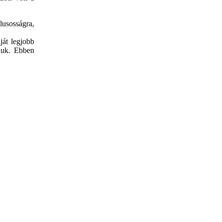
usosságra,
ját legjobb
djuk. Ebben