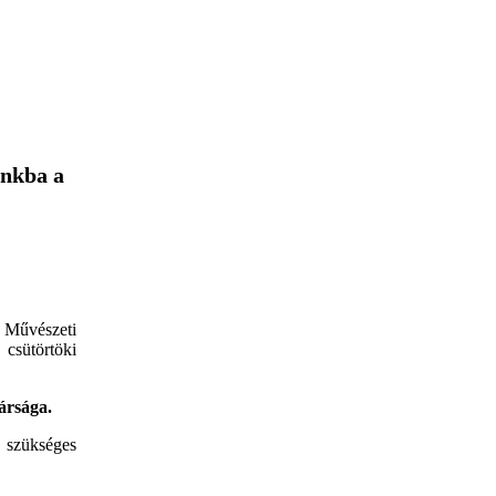
ánkba a
 Művészeti
csütörtöki
kársága.
 szükséges