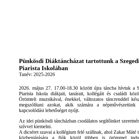
,
Pünkösdi Diáktáncházat tartottunk a Szeged
Piarista Iskolában
Tanév:
2025-2026
2026. május 27. 17.00-18.30 között újra táncba hívtuk a 
Piarista Iskola diákjait, tanárait, kollégáit és családi közö
Örömteli muzsikával, énekkel, változatos táncrenddel kés
megszólítani azokat, akik számára a népművészetünk 
kapcsolódási lehetőséget nyújt.
Az idei pünkösdi táncházban csodálatos segítőinket szeretné
szívvel kiemelni.
A dicséret szavai a kollégium felé szállnak, ahol Zakar Máté t
közbenjárására a fiúk közül többen is örömmel indu