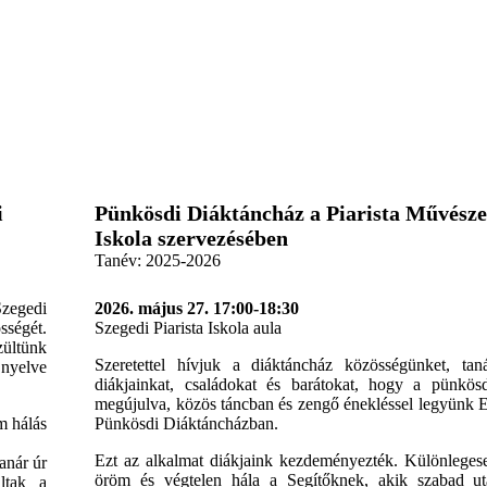
i
Pünkösdi Diáktáncház a Piarista Művésze
Iskola szervezésében
Tanév:
2025-2026
Szegedi
2026. május 27. 17:00-18:30
sségét.
Szegedi Piarista Iskola aula
zültünk
Szeretettel hívjuk a diáktáncház közösségünket, taná
nyelve
diákjainkat, családokat és barátokat, hogy a pünkösd
megújulva, közös táncban és zengő énekléssel legyün
m hálás
Pünkösdi Diáktáncházban.
Ezt az alkalmat diákjaink kezdeményezték. Különleges
anár úr
öröm és végtelen hála a Segítőknek, akik szabad ut
ltak a