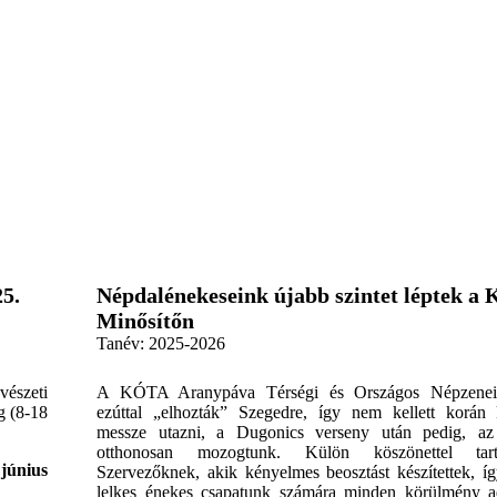
,
25.
Népdalénekeseink újabb szintet léptek 
Minősítőn
Tanév:
2025-2026
vészeti
A KÓTA Aranypáva Térségi és Országos Népzenei 
g (8-18
ezúttal „elhozták” Szegedre, így nem kellett korán 
messze utazni, a Dugonics verseny után pedig, a
otthonosan mozogtunk. Külön köszönettel ta
 június
Szervezőknek, akik kényelmes beosztást készítettek, í
lelkes énekes csapatunk számára minden körülmény ad