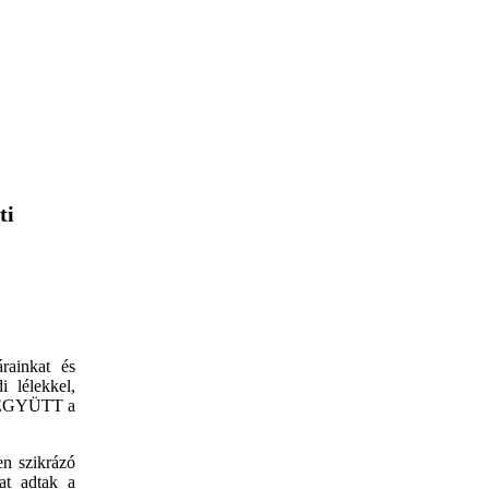
ti
rainkat és
i lélekkel,
k EGYÜTT a
en szikrázó
at adtak a