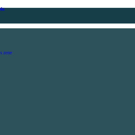
ola
s zene