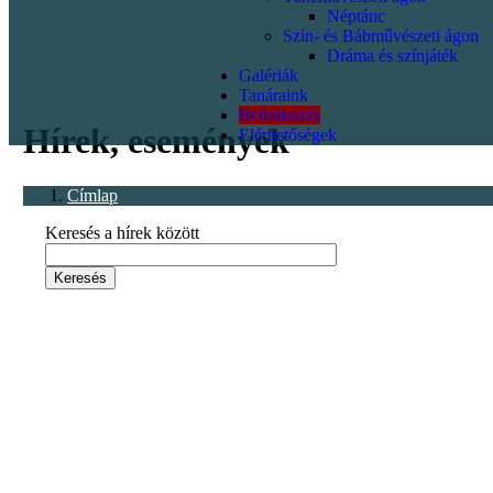
Néptánc
Szín- és Bábművészeti ágon
Dráma és színjáték
Galériák
<p></p>
Tanáraink
Beiratkozás
Hírek, események
Elérhetőségek
Címlap
Keresés a hírek között