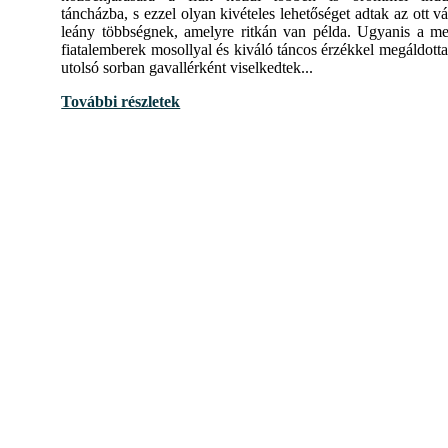
táncházba, s ezzel olyan kivételes lehetőséget adtak az ott v
leány többségnek, amelyre ritkán van példa. Ugyanis a me
fiatalemberek mosollyal és kiváló táncos érzékkel megáldott
utolsó sorban gavallérként viselkedtek...
További részletek
,