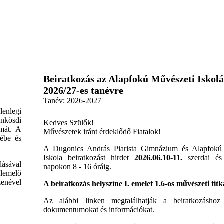
Beiratkozás az Alapfokú Művészeti Iskol
2026/27-es tanévre
Tanév:
2026-2027
lenlegi
ünkösdi
Kedves Szülők!
umát. A
Művészetek iránt érdeklődő Fiatalok!
tébe és
A Dugonics András Piarista Gimnázium és Alapfokú
Iskola beiratkozást hirdet
2026.06.10-11.
szerdai és 
dásával
napokon 8 - 16 óráig.
elemelő
zenével
A beiratkozás helyszíne I. emelet 1.6-os művészeti tit
Az alábbi linken megtalálhatják a beiratkozáshoz
dokumentumokat és információkat.