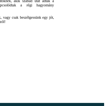
tőknek, akik szabad utat adtak a
kapcsolódtak a régi hagyomány
k, vagy csak beszélgessünk egy jót,
zól!