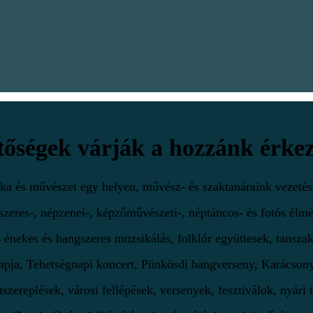
tőségek várják a hozzánk érke
a és művészet egy helyen, művész- és szaktanáraink vezetés
zeres-, népzenei-, képzőművészeti-, néptáncos- és fotós élm
s énekes és hangszeres muzsikálás, folklór együttesek, tanszaki
pja, Tehetségnapi koncert, Pünkösdi hangverseny, Karácsony
szereplések, városi fellépések, versenyek, fesztiválok, nyári 