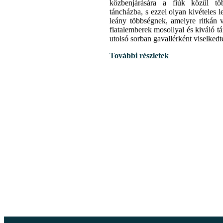
közbenjárására a fiúk közül t
táncházba, s ezzel olyan kivételes l
leány többségnek, amelyre ritkán 
fiatalemberek mosollyal és kiváló 
utolsó sorban gavallérként viselkedte
További részletek
,