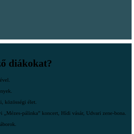
ző diákokat?
ével.
ények.
, közösségi élet.
i „Mézes-pálinka” koncert, Hídi vásár, Udvari zene-bona.
táborok.