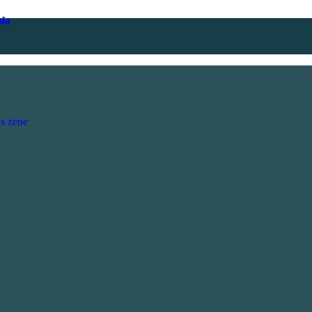
ola
s zene