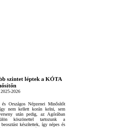
bb szintet léptek a KÓTA
ősítőn
2025-2026
és Országos Népzenei Minősítőt
 így nem kellett korán kelni, sem
verseny után pedig, az Agórában
ülön köszönettel tartozunk a
eosztást készítettek, így népes és