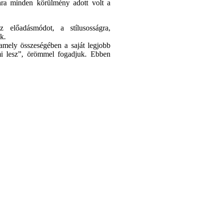
ára minden körülmény adott volt a
z előadásmódot, a stílusosságra,
nk.
 amely összeségében a saját legjobb
ami lesz”, örömmel fogadjuk. Ebben