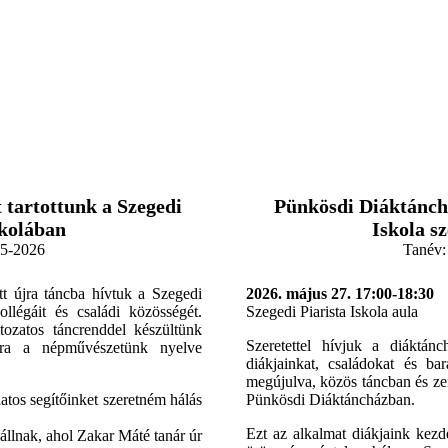
 tartottunk a Szegedi
Pünkösdi Diáktánchá
skolában
Iskola s
5-2026
Tanév:
t újra táncba hívtuk a Szegedi
2026. május 27. 17:00-18:30
kollégáit és családi közösségét.
Szegedi Piarista Iskola aula
tozatos táncrenddel készültünk
Szeretettel hívjuk a diáktánc
ára a népművészetünk nyelve
diákjainkat, családokat és ba
megújulva, közös táncban és 
atos segítőinket szeretném hálás
Pünkösdi Diáktáncházban.
Ezt az alkalmat diákjaink kez
zállnak, ahol Zakar Máté tanár úr