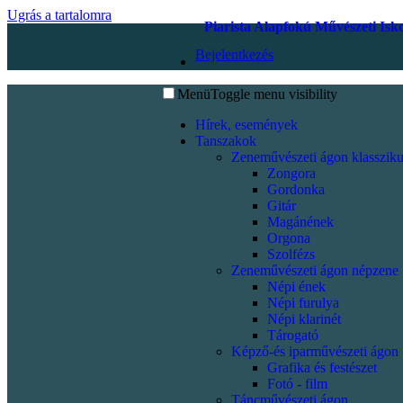
Ugrás a tartalomra
Piarista Alapfokú Művészeti Isk
Bejelentkezés
Menü
Toggle menu visibility
Hírek, események
Tanszakok
Zeneművészeti ágon klassziku
Zongora
Gordonka
Gitár
Magánének
Orgona
Szolfézs
Zeneművészeti ágon népzene
Népi ének
Népi furulya
Népi klarinét
Tárogató
Képző-és iparművészeti ágon
Grafika és festészet
Fotó - film
Táncművészeti ágon