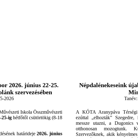
,
or 2026. június 22-25.
Népdalénekeseink úja
kolánk szervezésében
Min
5-2026
Tanév:
 Művészeti Iskola Összművészeti
A KÓTA Aranypáva Térségi 
-25-ig
hétfőtől csütörtökig (8-18
ezúttal „elhozták” Szegedre,
messze utazni, a Dugonics 
otthonosan mozogtunk. K
ldésének határideje
2026. június
Szervezőknek, akik kényelmes b