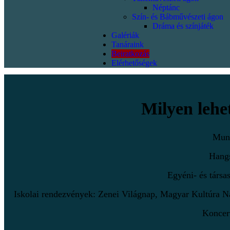
Néptánc
Szín- és Bábművészeti ágon
Dráma és színjáték
Galériák
Tanáraink
Beiratkozás
Elérhetőségek
Milyen lehe
Munk
Hangs
Egyéni- és társa
Iskolai rendezvények: Zenei Világnap, Magyar Kultúra Na
Koncert