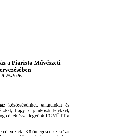
z a Piarista Művészeti
zervezésében
2025-2026
ház közösségünket, tanárainkat és
rátokat, hogy a pünkösdi lélekkel,
zengő énekléssel legyünk EGYÜTT a
deményezték. Különlegesen szikrázó