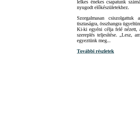
lelkes énekes csapatunk szám
nyugodt előkészületekhez.
Szorgalmasan csiszolgattuk a
tisztaságra, összhangra ügyeltü
Ki-ki egyéni célja felé nézett,
szereplés teljesítése. „Lesz, 
egyeztünk meg...
További részletek