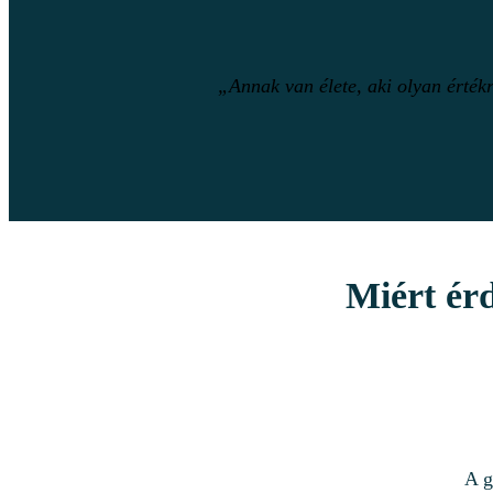
„Annak van élete, aki olyan érték
Miért érd
A g