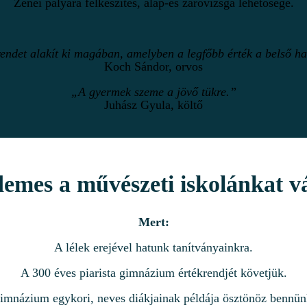
Zenei pályára felkészítés, alap-és záróvizsga lehetősége.
rendet alakít ki magában, amelyben a legfőbb érték a belső 
Koch Sándor, orvos
„A gyermek szeme a jövő tükre.”
Juhász Gyula, költő
emes a művészeti iskolánkat v
Mert:
A lélek erejével hatunk tanítványainkra.
A 300 éves piarista gimnázium értékrendjét követjük.
imnázium egykori, neves diákjainak példája ösztönöz bennün