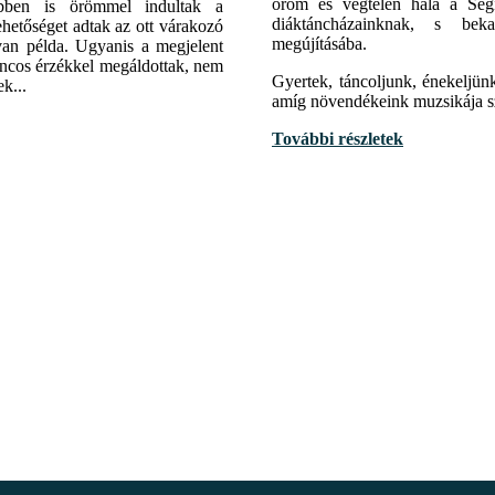
öröm és végtelen hála a Segí
öbben is örömmel indultak a
diáktáncházainknak, s be
ehetőséget adtak az ott várakozó
megújításába.
van példa. Ugyanis a megjelent
táncos érzékkel megáldottak, nem
Gyertek, táncoljunk, énekeljün
k...
amíg növendékeink muzsikája s
További részletek