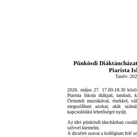
,
Pünkösdi Diáktáncházat
Piarista I
Tanév:
202
2026. május 27. 17.00-18.30 közöt
Piarista Iskola diákjait, tanárait, 
Örömteli muzsikával, énekkel, vál
megszólítani azokat, akik szám
kapcsolódási lehetőséget nyújt.
Az idei pünkösdi táncházban csodál
szívvel kiemelni.
A dicséret szavai a kollégium felé s