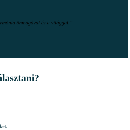
harmónia önmagával és a világgal.”
álasztani?
ket.