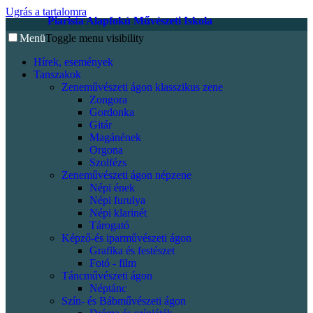
Ugrás a tartalomra
Piarista Alapfokú Művészeti Iskola
Menü
Toggle menu visibility
Hírek, események
Tanszakok
Zeneművészeti ágon klasszikus zene
Zongora
Gordonka
Gitár
Magánének
Orgona
Szolfézs
Zeneművészeti ágon népzene
Népi ének
Népi furulya
Népi klarinét
Tárogató
Képző-és iparművészeti ágon
Grafika és festészet
Fotó - film
Táncművészeti ágon
Néptánc
Szín- és Bábművészeti ágon