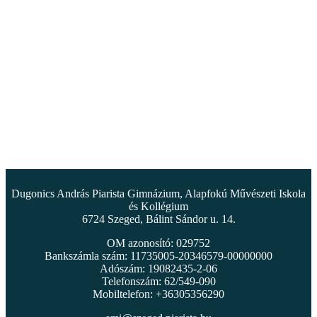
Dugonics András Piarista Gimnázium, Alapfokú Művészeti Iskola
és Kollégium
6724 Szeged, Bálint Sándor u. 14.
OM azonosító: 029752
Bankszámla szám: 11735005-20346579-00000000
Adószám: 19082435-2-06
Telefonszám: 62/549-090
Mobiltelefon: +36305356290