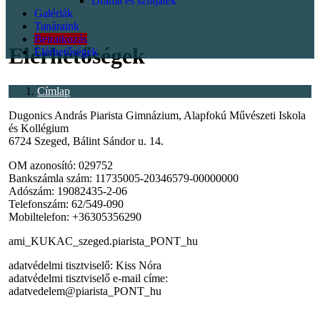
Dráma és színjáték
Galériák
<p></p>
Tanáraink
Beiratkozás
Elérhetőségek
Elérhetőségek
Címlap
Dugonics András Piarista Gimnázium, Alapfokú Művészeti Iskola
és Kollégium
6724 Szeged, Bálint Sándor u. 14.
OM azonosító: 029752
Bankszámla szám: 11735005-20346579-00000000
Adószám: 19082435-2-06
Telefonszám: 62/549-090
Mobiltelefon: +36305356290
ami_KUKAC_szeged.piarista_PONT_hu
adatvédelmi tisztviselő: Kiss Nóra
adatvédelmi tisztviselő e-mail címe:
adatvedelem@piarista_PONT_hu