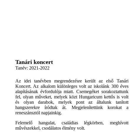
Tanári koncert
Tanév:
2021-2022
Az idei tanévben megrendezésre került az első Tanári
Koncert. Az alkalom különleges volt az iskolánk 300 éves
alapításának évfordulója miatt. Csemegéket sorakoztattunk
fel, olyan műveket, melyek közt Hungaricum kettős is volt
és olyan darabok, melyek pont az általunk tanított
hangszerekre íródtak át. Megjelenítettünk korokat a
reneszánsztól napjainkig.
Felemelő hangulat, családias légkörben, meghívott
művészekkel, csodálatos élmény volt.