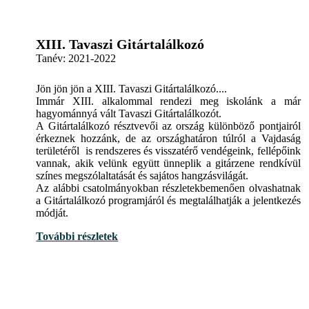
XIII. Tavaszi Gitártalálkozó
Tanév:
2021-2022
Jön jön jön a XIII. Tavaszi Gitártalálkozó....
Immár XIII. alkalommal rendezi meg iskolánk a már
hagyománnyá vált Tavaszi Gitártalálkozót.
A Gitártalálkozó résztvevői az ország különböző pontjairól
érkeznek hozzánk, de az országhatáron túlról a Vajdaság
területéről is rendszeres és visszatérő vendégeink, fellépőink
vannak, akik velünk együtt ünneplik a gitárzene rendkívül
színes megszólaltatását és sajátos hangzásvilágát.
Az alábbi csatolmányokban részletekbemenően olvashatnak
a Gitártalálkozó programjáról és megtalálhatják a jelentkezés
módját.
További részletek