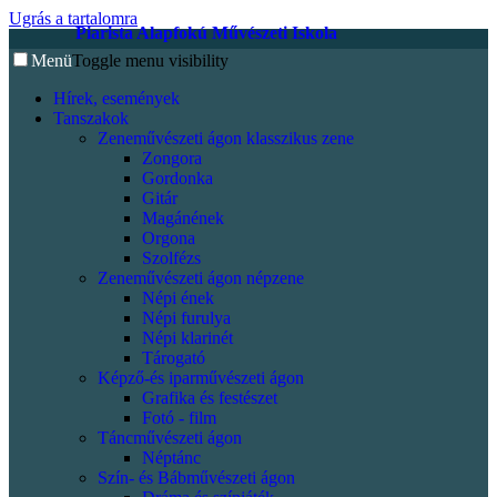
Ugrás a tartalomra
Piarista Alapfokú Művészeti Iskola
Menü
Toggle menu visibility
Hírek, események
Tanszakok
Zeneművészeti ágon klasszikus zene
Zongora
Gordonka
Gitár
Magánének
Orgona
Szolfézs
Zeneművészeti ágon népzene
Népi ének
Népi furulya
Népi klarinét
Tárogató
Képző-és iparművészeti ágon
Grafika és festészet
Fotó - film
Táncművészeti ágon
Néptánc
Szín- és Bábművészeti ágon