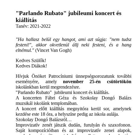
"Parlando Rubato" jubileumi koncert és
kiállítás
Tanév:
2021-2022
"Ha hallasz belül egy hangot, ami azt súgja: "nem tudsz
festeni!", akkor okvetlenül állj neki festeni, és a hang
elnémul."
(Vincet Van Gogh)
Kedves Szülők!
Kedves Diákok!
Hívjuk Önöket Patrocíniumi ünnepségsorozatunk további
eseményére, amely
november 25-én csütörtökön
iskolánkban kerül megrendezésre.
"Parlando Rubato" jubileumi koncert és kiállítás.
A koncerten Fábri Géza és Szokolay Dongó Balázs
muzsikál iskolánk templomában.
A koncert előtt kiállítás megnyitóra kerül sor, amelynek
kezdése este 18 óra, a helyszíne pedig az iskola aulája.
Szokolay Dongó Balázsról…
Improvizatív zenét játszik dudán, furulyán és szaxofonon.
Saját kompozícióiban és az improvizatív zenei alapok,