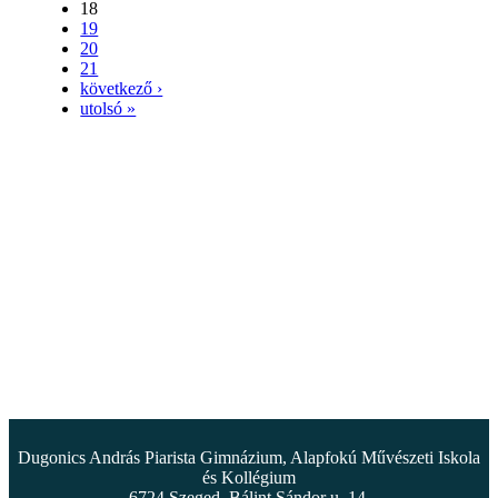
18
19
20
21
következő ›
utolsó »
Dugonics András Piarista Gimnázium, Alapfokú Művészeti Iskola
és Kollégium
6724 Szeged, Bálint Sándor u. 14.