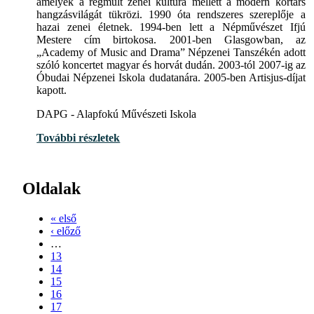
amelyek a régmúlt zenei kultúra mellett a modern kortárs
hangzásvilágát tükrözi. 1990 óta rendszeres szereplője a
hazai zenei életnek. 1994-ben lett a Népművészet Ifjú
Mestere cím birtokosa. 2001-ben Glasgowban, az
„Academy of Music and Drama” Népzenei Tanszékén adott
szóló koncertet magyar és horvát dudán. 2003-tól 2007-ig az
Óbudai Népzenei Iskola dudatanára. 2005-ben Artisjus-díjat
kapott.
DAPG - Alapfokú Művészeti Iskola
További részletek
Oldalak
« első
‹ előző
…
13
14
15
16
17