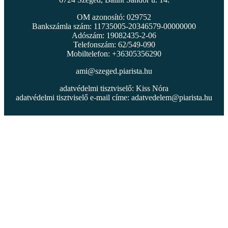
OM azonosító: 029752
Bankszámla szám: 11735005-20346579-00000000
Adószám: 19082435-2-06
Telefonszám: 62/549-090
Mobiltelefon: +36305356290
ami@szeged.piarista.hu
adatvédelmi tisztviselő: Kiss Nóra
adatvédelmi tisztviselő e-mail címe:
adatvedelem@piarista.hu