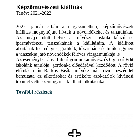
Képzőművészeti kiállítás
Tanév:
2021-2022
2022. január 20-án a nagyszünetben, képzőművészeti
kiállítás megnyitójára hívtuk a növendékeket és tanárainkat.
Az aulája adott helyet a művészeti iskola képző és
iparművészeti tanszakainak a kiállítására. A kiállított
alkotások festmények, grafikák, tűzzománc és fotók, egyben
a tanszakra járó növendékek féléves vizsgamunkája is.
Az eseményt Csányi Ildikó gordonkaművész és Gyurkó Edit
iskolánk tanulója, gordonka előadásával kezdődött. A rövid
előadás után Barkos Beáta művésztanár rövid beszéddel
bemutatta az alkotásokat és értékelte azokat.Sok kíváncsi
tekintet vette szemügyre a kiállított alkotásokat.
További részletek