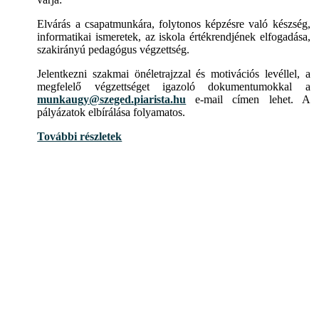
Elvárás a csapatmunkára, folytonos képzésre való készség,
informatikai ismeretek, az iskola értékrendjének elfogadása,
szakirányú pedagógus végzettség.
Jelentkezni szakmai önéletrajzzal és motivációs levéllel, a
megfelelő végzettséget igazoló dokumentumokkal a
munkaugy@szeged.piarista.hu
e-mail címen lehet. A
pályázatok elbírálása folyamatos.
További részletek