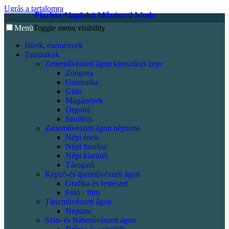
Ugrás a tartalomra
Piarista Alapfokú Művészeti Iskola
Menü
Toggle menu visibility
Hírek, események
Tanszakok
Zeneművészeti ágon klasszikus zene
Zongora
Gordonka
Gitár
Magánének
Orgona
Szolfézs
Zeneművészeti ágon népzene
Népi ének
Népi furulya
Népi klarinét
Tárogató
Képző-és iparművészeti ágon
Grafika és festészet
Fotó - film
Táncművészeti ágon
Néptánc
Szín- és Bábművészeti ágon