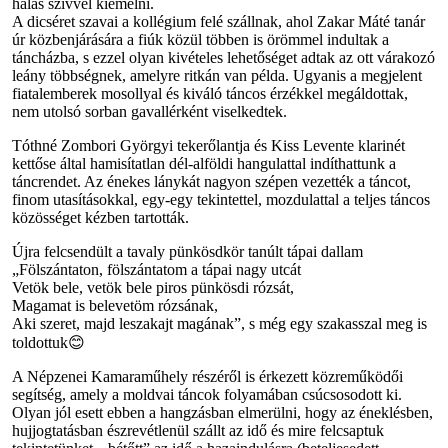
hálás szívvel kiemelni.
A dicséret szavai a kollégium felé szállnak, ahol Zakar Máté tanár
úr közbenjárására a fiúk közül többen is örömmel indultak a
táncházba, s ezzel olyan kivételes lehetőséget adtak az ott várakozó
leány többségnek, amelyre ritkán van példa. Ugyanis a megjelent
fiatalemberek mosollyal és kiváló táncos érzékkel megáldottak,
nem utolsó sorban gavallérként viselkedtek.
Tóthné Zombori Györgyi tekerőlantja és Kiss Levente klarinét
kettőse által hamisítatlan dél-alföldi hangulattal indíthattunk a
táncrendet. Az énekes lánykát nagyon szépen vezették a táncot,
finom utasításokkal, egy-egy tekintettel, mozdulattal a teljes táncos
közösséget kézben tartották.
Újra felcsendült a tavaly pünkösdkör tanúlt tápai dallam
„Fölszántaton, fölszántatom a tápai nagy utcát
Vetök bele, vetök bele piros pünkösdi rózsát,
Magamat is belevetöm rózsának,
Aki szeret, majd leszakajt magának”, s még egy szakasszal meg is
toldottuk😊
A Népzenei Kamaraműhely részéről is érkezett közreműködői
segítség, amely a moldvai táncok folyamában csúcsosodott ki.
Olyan jól esett ebben a hangzásban elmerülni, hogy az éneklésben,
hujjogtatásban észrevétlenül szállt az idő és mire felcsaptuk