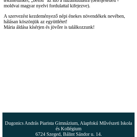
tekintetünket, „bétőtt” az idő a hazaindulásra (beteljesedett -
moldvai magyar nyelvi fordulattal kifejezve).
A szervezést kezdeményező népi énekes növendékek nevében,
hálásan köszönjük az együttlétet!
Mária áldása kísérjen és jövőre is találkozzunk!
Dugonics András Piarista Gimnázium, Alapfokú Művészeti Iskola
és Kollégium
6724 Szeged, Bálint Sándor u. 14.