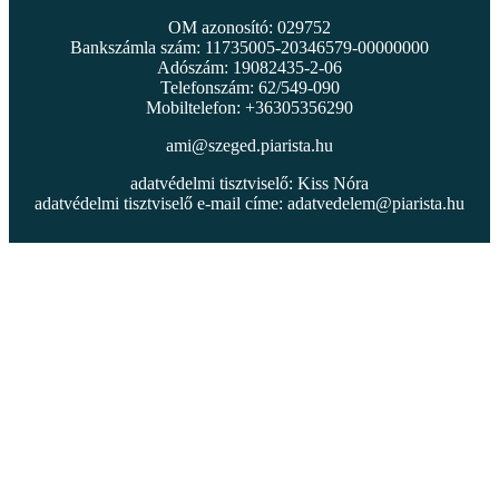
OM azonosító: 029752
Bankszámla szám: 11735005-20346579-00000000
Adószám: 19082435-2-06
Telefonszám: 62/549-090
Mobiltelefon: +36305356290
ami@szeged.piarista.hu
adatvédelmi tisztviselő: Kiss Nóra
adatvédelmi tisztviselő e-mail címe:
adatvedelem@piarista.hu