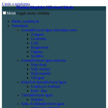
Ugrás a tartalomra
Piarista Alapfokú Művészeti Iskola
Menü
Toggle menu visibility
Hírek, események
Tanszakok
Zeneművészeti ágon klasszikus zene
Zongora
Gordonka
Gitár
Magánének
Orgona
Szolfézs
Zeneművészeti ágon népzene
Népi ének
Népi furulya
Népi klarinét
Tárogató
Képző-és iparművészeti ágon
Grafika és festészet
Fotó - film
Táncművészeti ágon
Néptánc
Szín- és Bábművészeti ágon