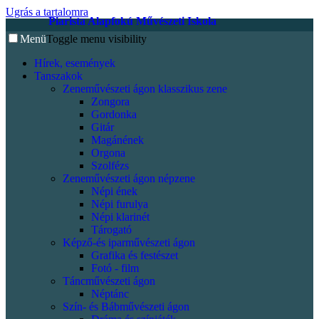
Ugrás a tartalomra
Piarista Alapfokú Művészeti Iskola
Menü
Toggle menu visibility
Hírek, események
Tanszakok
Zeneművészeti ágon klasszikus zene
Zongora
Gordonka
Gitár
Magánének
Orgona
Szolfézs
Zeneművészeti ágon népzene
Népi ének
Népi furulya
Népi klarinét
Tárogató
Képző-és iparművészeti ágon
Grafika és festészet
Fotó - film
Táncművészeti ágon
Néptánc
Szín- és Bábművészeti ágon