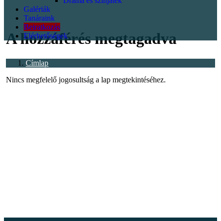
Dráma és színjáték
Galériák
<p></p>
Tanáraink
Beiratkozás
A hozzáférés megtagadva
Elérhetőségek
Címlap
Nincs megfelelő jogosultság a lap megtekintéséhez.