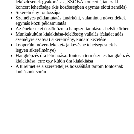
leküzdésének gyakorlása- „SZOBA koncert”, tanszaki
koncert lehetősége (kis közösségben egymás előtti zenélés)
Sikerélmény fontossága
Személyes példamutatás tanárként, valamint a növendékek
egymás közti példamutatás
Az énekeseket ösztönözni a hangszertanulásra- belső körben
Munkakultúra kialakítása-felelősség vállalás (faladat adás
személyre szabva)-sikerélmény, kudarc kezelése
kooperálni növendékeket- (a kevésbé tehetségesnek is
legyen sikerélménye)
Hangképzés óra létrehoása- fontos a természetes hangképzés
kialakítása, erre egy külön óra kialakítása
A türelmet és a szeretetteljes hozzáállást tartom fontosnak
tanításunk során