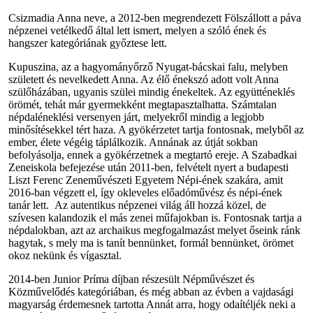
Csizmadia Anna neve, a 2012-ben megrendezett Fölszállott a páva
népzenei vetélkedő által lett ismert, melyen a szóló ének és
hangszer kategóriának győztese lett.
Kupuszina, az a hagyományőrző Nyugat-bácskai falu, melyben
született és nevelkedett Anna. Az élő énekszó adott volt Anna
szülőházában, ugyanis szülei mindig énekeltek. Az együtténeklés
örömét, tehát már gyermekként megtapasztalhatta. Számtalan
népdaléneklési versenyen járt, melyekről mindig a legjobb
minősítésekkel tért haza. A gyökérzetet tartja fontosnak, melyből az
ember, élete végéig táplálkozik. Annának az útját sokban
befolyásolja, ennek a gyökérzetnek a megtartó ereje. A Szabadkai
Zeneiskola befejezése után 2011-ben, felvételt nyert a budapesti
Liszt Ferenc Zeneművészeti Egyetem Népi-ének szakára, amit
2016-ban végzett el, így okleveles előadóművész és népi-ének
tanár lett. Az autentikus népzenei világ áll hozzá közel, de
szívesen kalandozik el más zenei műfajokban is. Fontosnak tartja a
népdalokban, azt az archaikus megfogalmazást melyet őseink ránk
hagytak, s mely ma is tanít bennünket, formál bennünket, örömet
okoz nekünk és vígasztal.
2014-ben Junior Príma díjban részesült Népművészet és
Közművelődés kategóriában, és még abban az évben a vajdasági
magyarság érdemesnek tartotta Annát arra, hogy odaítéljék neki a