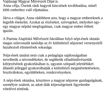
Vajdasági Magyar Művészeti Díjat is.
Anna célja, Őseink ránk hagyott kincsének továbbadása, minél
több emberhez való eljuttatása.
Járva a világot, Anna rádöbbent arra, hogy a magyar embereknek a
legjobb énekelni. Azokat az érzéseket, szövegeket, melyeket egy-
egy magyar népdal megfogalmaz, csak magyar ember értheti
igazán.
A Piarista Alapfokú Művészeti Iskolában folyó népi-ének oktatás
magas színvonalát tanúsítja az év különböző népzenei versenyeiről
hazahozott elismerések sokasága.
Népi-ének tanárai nem csak a pedagógia sajátosságaiban
nevelhetik a növendékeket, de segíthetik előadóművészetük
kifejezésének gyakorlásában is, ugyanis színpadi jelenlétüket
állandó jelleggel gyakorolhatják a különböző megmérettetéseken,
fesztiválokon, együttléteken, rendezvényeken.
A népi-ének oktatása, köszönve a magyar népzene gazdagságának,
személyre szabott, az adott diák képességeinek figyelembe
vételével történik.