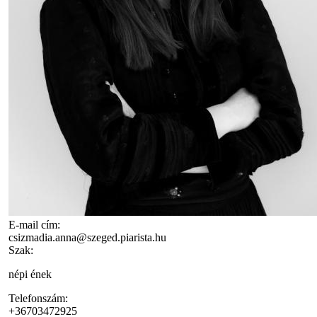
E-mail cím:
csizmadia.anna@szeged.piarista.hu
Szak:
népi ének
Telefonszám:
+36703472925