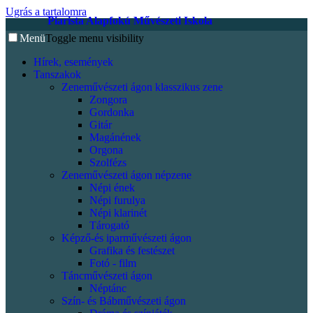
Ugrás a tartalomra
Piarista Alapfokú Művészeti Iskola
Menü
Toggle menu visibility
Hírek, események
Tanszakok
Zeneművészeti ágon klasszikus zene
Zongora
Gordonka
Gitár
Magánének
Orgona
Szolfézs
Zeneművészeti ágon népzene
Népi ének
Népi furulya
Népi klarinét
Tárogató
Képző-és iparművészeti ágon
Grafika és festészet
Fotó - film
Táncművészeti ágon
Néptánc
Szín- és Bábművészeti ágon