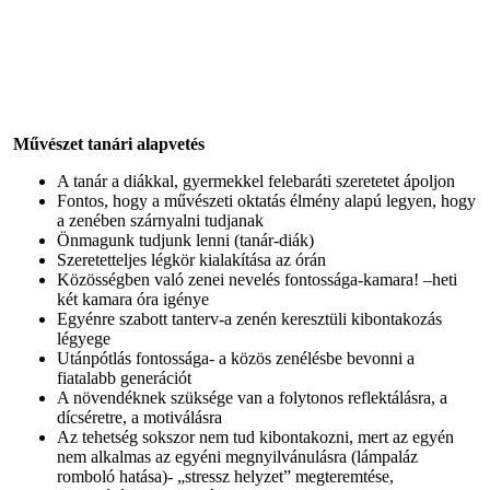
Művészet tanári alapvetés
A tanár a diákkal, gyermekkel felebaráti szeretetet ápoljon
Fontos, hogy a művészeti oktatás élmény alapú legyen, hogy
a zenében szárnyalni tudjanak
Önmagunk tudjunk lenni (tanár-diák)
Szeretetteljes légkör kialakítása az órán
Közösségben való zenei nevelés fontossága-kamara! –heti
két kamara óra igénye
Egyénre szabott tanterv-a zenén keresztüli kibontakozás
légyege
Utánpótlás fontossága- a közös zenélésbe bevonni a
fiatalabb generációt
A növendéknek szüksége van a folytonos reflektálásra, a
dícséretre, a motiválásra
Az tehetség sokszor nem tud kibontakozni, mert az egyén
nem alkalmas az egyéni megnyilvánulásra (lámpaláz
romboló hatása)- „stressz helyzet” megteremtése,