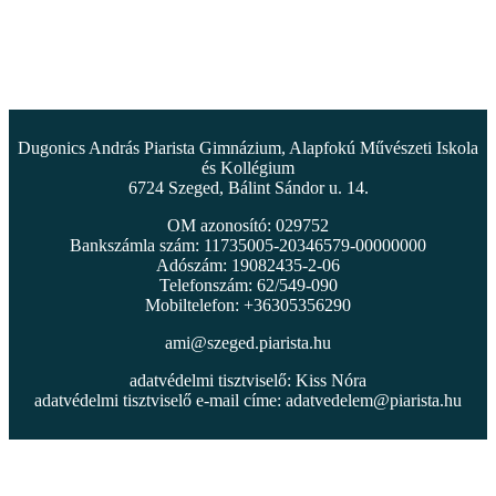
Dugonics András Piarista Gimnázium, Alapfokú Művészeti Iskola
és Kollégium
6724 Szeged, Bálint Sándor u. 14.
OM azonosító: 029752
Bankszámla szám: 11735005-20346579-00000000
Adószám: 19082435-2-06
Telefonszám: 62/549-090
Mobiltelefon: +36305356290
ami@szeged.piarista.hu
adatvédelmi tisztviselő: Kiss Nóra
adatvédelmi tisztviselő e-mail címe:
adatvedelem@piarista.hu