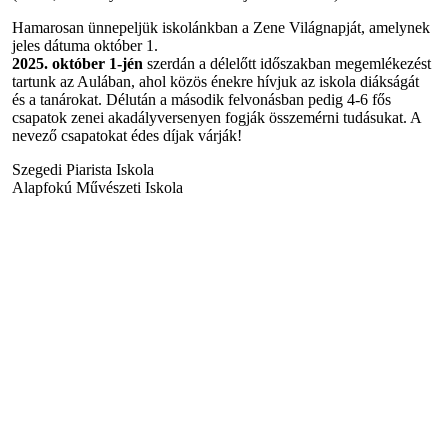
Hamarosan ünnepeljük iskolánkban a Zene Világnapját, amelynek
jeles dátuma október 1.
2025. október 1-jén
szerdán a délelőtt időszakban megemlékezést
tartunk az Aulában, ahol közös énekre hívjuk az iskola diákságát
és a tanárokat. Délután a második felvonásban pedig 4-6 fős
csapatok zenei akadályversenyen fogják összemérni tudásukat. A
nevező csapatokat édes díjak várják!
Szegedi Piarista Iskola
Alapfokú Művészeti Iskola