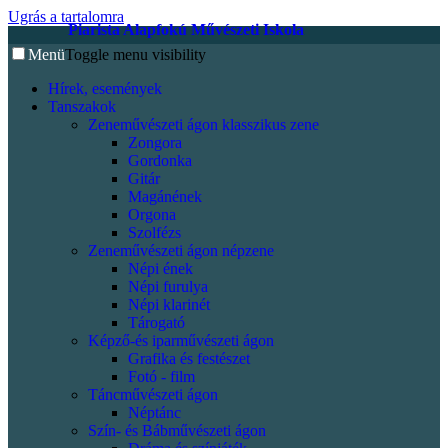
Ugrás a tartalomra
Piarista Alapfokú Művészeti Iskola
Menü
Toggle menu visibility
Hírek, események
Tanszakok
Zeneművészeti ágon klasszikus zene
Zongora
Gordonka
Gitár
Magánének
Orgona
Szolfézs
Zeneművészeti ágon népzene
Népi ének
Népi furulya
Népi klarinét
Tárogató
Képző-és iparművészeti ágon
Grafika és festészet
Fotó - film
Táncművészeti ágon
Néptánc
Szín- és Bábművészeti ágon