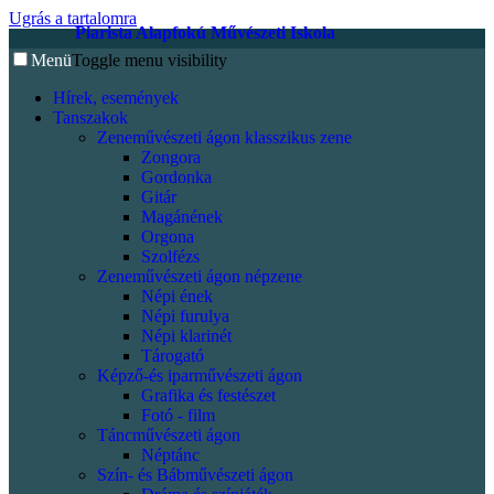
Ugrás a tartalomra
Piarista Alapfokú Művészeti Iskola
Menü
Toggle menu visibility
Hírek, események
Tanszakok
Zeneművészeti ágon klasszikus zene
Zongora
Gordonka
Gitár
Magánének
Orgona
Szolfézs
Zeneművészeti ágon népzene
Népi ének
Népi furulya
Népi klarinét
Tárogató
Képző-és iparművészeti ágon
Grafika és festészet
Fotó - film
Táncművészeti ágon
Néptánc
Szín- és Bábművészeti ágon