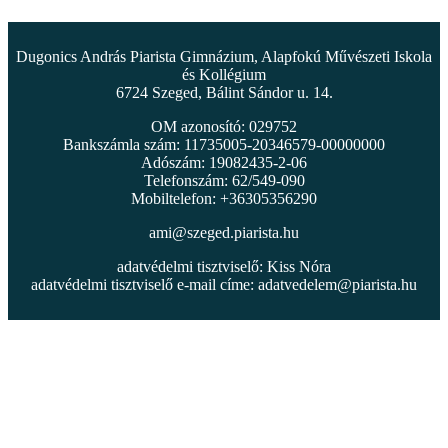
Dugonics András Piarista Gimnázium, Alapfokú Művészeti Iskola
és Kollégium
6724 Szeged, Bálint Sándor u. 14.
OM azonosító: 029752
Bankszámla szám: 11735005-20346579-00000000
Adószám: 19082435-2-06
Telefonszám: 62/549-090
Mobiltelefon: +36305356290
ami@szeged.piarista.hu
adatvédelmi tisztviselő: Kiss Nóra
adatvédelmi tisztviselő e-mail címe:
adatvedelem@piarista.hu