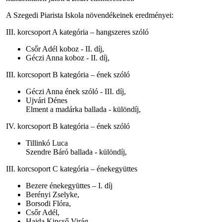
A Szegedi Piarista Iskola növendékeinek eredményei:
III. korcsoport A kategória – hangszeres szóló
Csőr Adél koboz - II. díj,
Géczi Anna koboz - II. díj,
III. korcsoport B kategória – ének szóló
Géczi Anna ének szóló - III. díj,
Ujvári Dénes
Elment a madárka ballada - különdíj,
IV. korcsoport B kategória – ének szóló
Tillinkó Luca
Szendre Báró ballada - különdíj,
III. korcsoport C kategória – énekegyüttes
Bezere énekegyüttes – I. díj
Berényi Zselyke,
Borsodi Flóra,
Csőr Adél,
Hajda Kincső Virág,