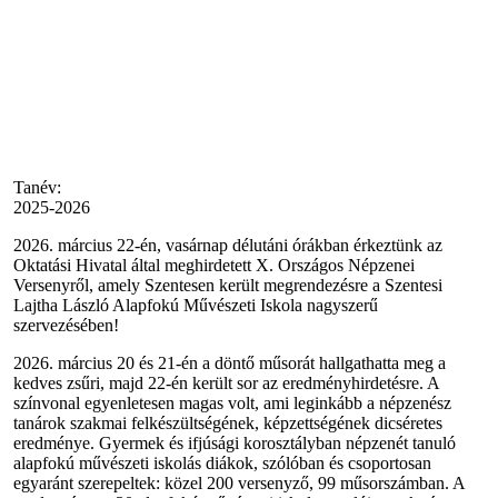
Tanév:
2025-2026
2026. március 22-én, vasárnap délutáni órákban érkeztünk az
Oktatási Hivatal által meghirdetett X. Országos Népzenei
Versenyről, amely Szentesen került megrendezésre a Szentesi
Lajtha László Alapfokú Művészeti Iskola nagyszerű
szervezésében!
2026. március 20 és 21-én a döntő műsorát hallgathatta meg a
kedves zsűri, majd 22-én került sor az eredményhirdetésre. A
színvonal egyenletesen magas volt, ami leginkább a népzenész
tanárok szakmai felkészültségének, képzettségének dicséretes
eredménye. Gyermek és ifjúsági korosztályban népzenét tanuló
alapfokú művészeti iskolás diákok, szólóban és csoportosan
egyaránt szerepeltek: közel 200 versenyző, 99 műsorszámban. A