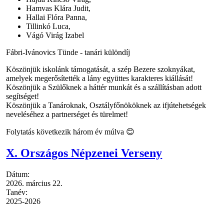
Hamvas Klára Judit,
Hallai Flóra Panna,
Tillinkó Luca,
Vágó Virág Izabel
Fábri-Ivánovics Tünde - tanári különdíj
Köszönjük iskolánk támogatását, a szép Bezere szoknyákat,
amelyek megerősítették a lány együttes karakteres kiállását!
Köszönjük a Szülőknek a háttér munkát és a szállításban adott
segítséget!
Köszönjük a Tanároknak, Osztályfőnököknek az ifjútehetségek
neveléséhez a partnerséget és türelmet!
Folytatás következik három év múlva 😊
X. Országos Népzenei Verseny
Dátum:
2026. március 22.
Tanév:
2025-2026