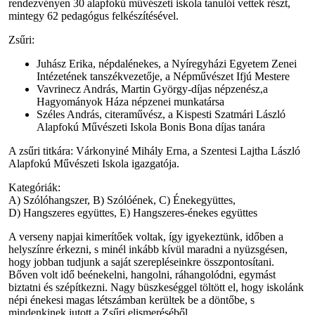
rendezvényen 30 alapfokú művészeti iskola tanulói vettek részt,
mintegy 62 pedagógus felkészítésével.
Zsűri:
Juhász Erika, népdalénekes, a Nyíregyházi Egyetem Zenei
Intézetének tanszékvezetője, a Népművészet Ifjú Mestere
Vavrinecz András, Martin György-díjas népzenész,a
Hagyományok Háza népzenei munkatársa
Széles András, citeraművész, a Kispesti Szatmári László
Alapfokú Művészeti Iskola Bonis Bona díjas tanára
A zsűri titkára: Várkonyiné Mihály Erna, a Szentesi Lajtha László
Alapfokú Művészeti Iskola igazgatója.
Kategóriák:
A) Szólóhangszer, B) Szólóének, C) Énekegyüttes,
D) Hangszeres együttes, E) Hangszeres-énekes együttes
A verseny napjai kimerítőek voltak, így igyekeztünk, időben a
helyszínre érkezni, s minél inkább kívül maradni a nyüzsgésen,
hogy jobban tudjunk a saját szerepléseinkre összpontosítani.
Bőven volt idő beénekelni, hangolni, ráhangolódni, egymást
biztatni és szépítkezni. Nagy büszkeséggel töltött el, hogy iskolánk
népi énekesi magas létszámban kerültek be a döntőbe, s
mindenkinek jutott a Zsűri elismeréséből.