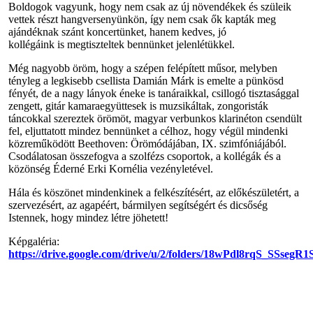
Boldogok vagyunk, hogy nem csak az új növendékek és szüleik
vettek részt hangversenyünkön, így nem csak ők kapták meg
ajándéknak szánt koncertünket, hanem kedves, jó
kollégáink is megtiszteltek bennünket jelenlétükkel.
Még nagyobb öröm, hogy a szépen felépített műsor, melyben
tényleg a legkisebb csellista Damián Márk is emelte a pünkösd
fényét, de a nagy lányok éneke is tanáraikkal, csillogó tisztasággal
zengett, gitár kamaraegyüttesek is muzsikáltak, zongoristák
táncokkal szereztek örömöt, magyar verbunkos klarinéton csendült
fel, eljuttatott mindez bennünket a célhoz, hogy végül mindenki
közreműködött Beethoven: Örömódájában, IX. szimfóniájából.
Csodálatosan összefogva a szolfézs csoportok, a kollégák és a
közönség Éderné Erki Kornélia vezényletével.
Hála és köszönet mindenkinek a felkészítésért, az előkészületért, a
szervezésért, az agapéért, bármilyen segítségért és dicsőség
Istennek, hogy mindez létre jöhetett!
Képgaléria:
https://drive.google.com/drive/u/2/folders/18wPdl8rqS_SSs