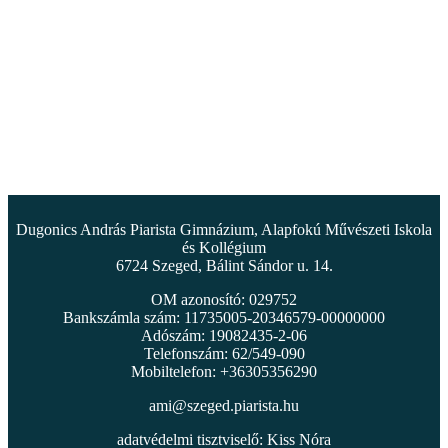
Dugonics András Piarista Gimnázium, Alapfokú Művészeti Iskola
és Kollégium
6724 Szeged, Bálint Sándor u. 14.
OM azonosító: 029752
Bankszámla szám: 11735005-20346579-00000000
Adószám: 19082435-2-06
Telefonszám: 62/549-090
Mobiltelefon: +36305356290
ami@szeged.piarista.hu
adatvédelmi tisztviselő: Kiss Nóra