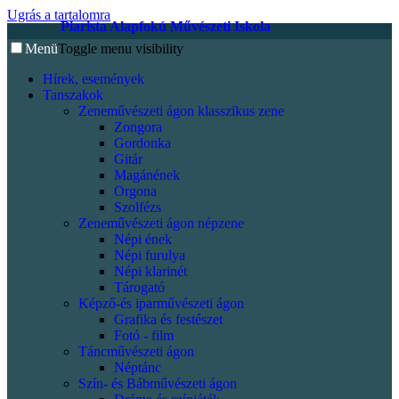
Ugrás a tartalomra
Piarista Alapfokú Művészeti Iskola
Menü
Toggle menu visibility
Hírek, események
Tanszakok
Zeneművészeti ágon klasszikus zene
Zongora
Gordonka
Gitár
Magánének
Orgona
Szolfézs
Zeneművészeti ágon népzene
Népi ének
Népi furulya
Népi klarinét
Tárogató
Képző-és iparművészeti ágon
Grafika és festészet
Fotó - film
Táncművészeti ágon
Néptánc
Szín- és Bábművészeti ágon