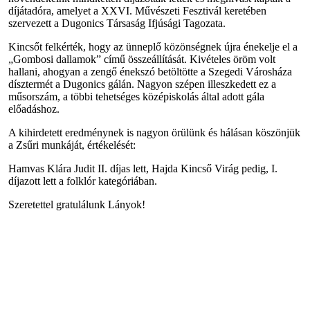
díjátadóra, amelyet a XXVI. Művészeti Fesztivál keretében
szervezett a Dugonics Társaság Ifjúsági Tagozata.
Kincsőt felkérték, hogy az ünneplő közönségnek újra énekelje el a
„Gombosi dallamok” című összeállítását. Kivételes öröm volt
hallani, ahogyan a zengő énekszó betöltötte a Szegedi Városháza
dísztermét a Dugonics gálán. Nagyon szépen illeszkedett ez a
műsorszám, a többi tehetséges középiskolás által adott gála
előadáshoz.
A kihirdetett eredménynek is nagyon örülünk és hálásan köszönjük
a Zsűri munkáját, értékelését:
Hamvas Klára Judit II. díjas lett, Hajda Kincső Virág pedig, I.
díjazott lett a folklór kategóriában.
Szeretettel gratulálunk Lányok!