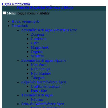
Ugrás a tartalomra
Piarista Alapfokú Művészeti Iskola
Menü
Toggle menu visibility
Hírek, események
Tanszakok
Zeneművészeti ágon klasszikus zene
Zongora
Gordonka
Gitár
Magánének
Orgona
Szolfézs
Zeneművészeti ágon népzene
Népi ének
Népi furulya
Népi klarinét
Tárogató
Képző-és iparművészeti ágon
Grafika és festészet
Fotó - film
Táncművészeti ágon
Néptánc
Szín- és Bábművészeti ágon