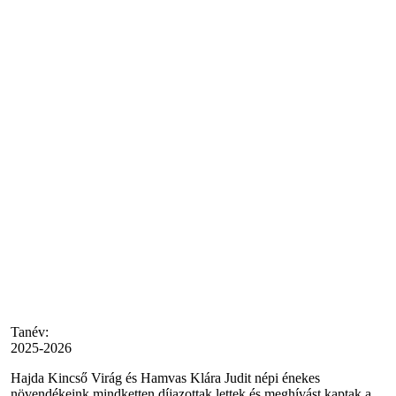
Tanév:
2025-2026
Hajda Kincső Virág és Hamvas Klára Judit népi énekes
növendékeink mindketten díjazottak lettek és meghívást kaptak a