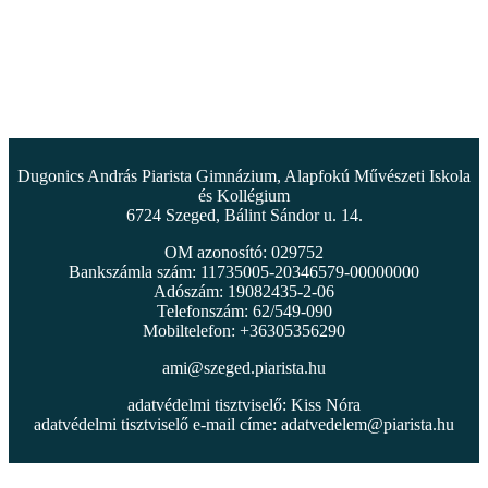
Dugonics András Piarista Gimnázium, Alapfokú Művészeti Iskola
és Kollégium
6724 Szeged, Bálint Sándor u. 14.
OM azonosító: 029752
Bankszámla szám: 11735005-20346579-00000000
Adószám: 19082435-2-06
Telefonszám: 62/549-090
Mobiltelefon: +36305356290
ami@szeged.piarista.hu
adatvédelmi tisztviselő: Kiss Nóra
adatvédelmi tisztviselő e-mail címe:
adatvedelem@piarista.hu