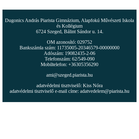
Dugonics András Piarista Gimnázium, Alapfokú Művészeti Iskola
és Kollégium
6724 Szeged, Bálint Sándor u. 14.
OM azonosító: 029752
Bankszámla szám: 11735005-20346579-00000000
Adószám: 19082435-2-06
Telefonszám: 62/549-090
Mobiltelefon: +36305356290
ami@szeged.piarista.hu
adatvédelmi tisztviselő: Kiss Nóra
adatvédelmi tisztviselő e-mail címe:
adatvedelem@piarista.hu