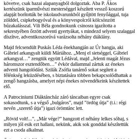
követve, csak hazai alapanyagból dolgoztak. Aba P. Ákos
kertészünk iparművészi mesterséggel készített vessző koszorú
alapját borították be iskolaudvarunkból gyűjtött fenyőággal, tuja
zölddel, csipkebogyóval és a könyvespolcról kölcsönzött
búzakalásszal. Vili Béla gondnokunk csinosra igazította a
sekrestyében őrzött adventi gyertyákat, s mindezd selyem szalaggal
díszítve, adventikoszorúvá varázsolta néhány diáklány.
Majd felcsendült Puskás Léda énekhangján az Úr hangja, aki
Gábriel arkangyalt küldi Máriához. „Menj el sietséggel, Gábriel
arkangyal…” zengtük együtt Lédával, majd „Jelenti magát Jézus
háromszor esztendőben…” évkör dallammal zártuk az énekes
adventi hangolódást. Szilák Zsófia tanárnő sokat segített a
félénkség leküzdésében, s biztatására többen bekapcsolódhattak a
zengő hangzásba, amelyet népi énekes növendékeink készítettek
elő.
A Patrociniumi Diáktáncház záró táncaiban egyre csak
sokasodtunk, s a végső „bulgáros”, majd ”ördög útja” (t.i.: régi
nevén „szerető útja”) igazi örömtánc lett.
„Rövid volt!...”, „Már vége?” hangzott el néhány lelkes sóhaj, s
milyen jól esik ezt hallani, nekünk, akik sok gonddal készítettük
ezt a csoda alkalmat.