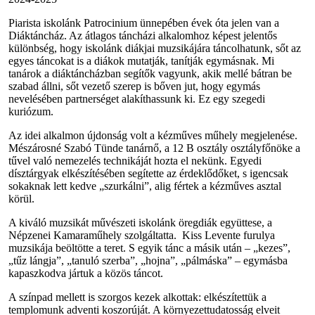
Piarista iskolánk Patrocinium ünnepében évek óta jelen van a
Diáktáncház. Az átlagos táncházi alkalomhoz képest jelentős
különbség, hogy iskolánk diákjai muzsikájára táncolhatunk, sőt az
egyes táncokat is a diákok mutatják, tanítják egymásnak. Mi
tanárok a diáktáncházban segítők vagyunk, akik mellé bátran be
szabad állni, sőt vezető szerep is bőven jut, hogy egymás
nevelésében partnerséget alakíthassunk ki. Ez egy szegedi
kuriózum.
Az idei alkalmon újdonság volt a kézműves műhely megjelenése.
Mészárosné Szabó Tünde tanárnő, a 12 B osztály osztályfőnöke a
tűvel való nemezelés technikáját hozta el nekünk. Egyedi
dísztárgyak elkészítésében segítette az érdeklődőket, s igencsak
sokaknak lett kedve „szurkálni”, alig fértek a kézműves asztal
körül.
A kiváló muzsikát művészeti iskolánk öregdiák együttese, a
Népzenei Kamaraműhely szolgáltatta. Kiss Levente furulya
muzsikája beöltötte a teret. S egyik tánc a másik után – „kezes”,
„tűz lángja”, „tanuló szerba”, „hojna”, „pálmáska” – egymásba
kapaszkodva jártuk a közös táncot.
A színpad mellett is szorgos kezek alkottak: elkészítettük a
templomunk adventi koszorúját. A környezettudatosság elveit