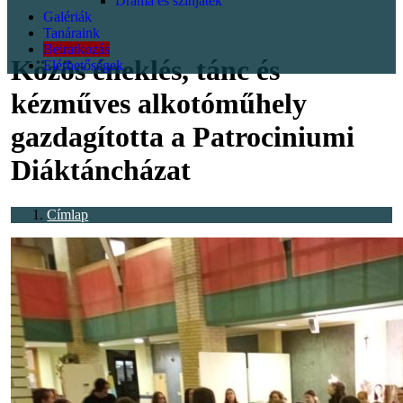
Dráma és színjáték
Galériák
<p></p>
Tanáraink
Beiratkozás
Közös éneklés, tánc és
Elérhetőségek
kézműves alkotóműhely
gazdagította a Patrociniumi
Diáktáncházat
Címlap