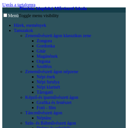
Ugrás a tartalomra
Piarista Alapfokú Művészeti Iskola
Menü
Toggle menu visibility
Hírek, események
Tanszakok
Zeneművészeti ágon klasszikus zene
Zongora
Gordonka
Gitár
Magánének
Orgona
Szolfézs
Zeneművészeti ágon népzene
Népi ének
Népi furulya
Népi klarinét
Tárogató
Képző-és iparművészeti ágon
Grafika és festészet
Fotó - film
Táncművészeti ágon
Néptánc
Szín- és Bábművészeti ágon