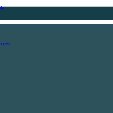
ola
s zene