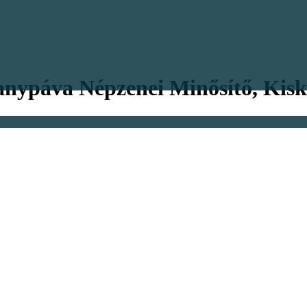
anypáva Népzenei Minősítő, Kis