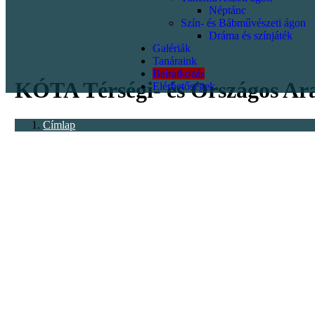
Néptánc
Szín- és Bábművészeti ágon
Dráma és színjáték
Galériák
<p></p>
Tanáraink
Beiratkozás
KÓTA Térségi- és Országos Ar
Elérhetőségek
Címlap