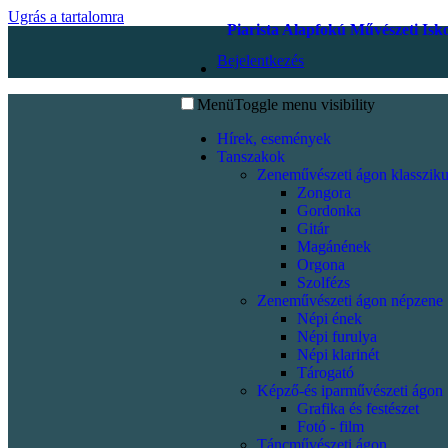
Ugrás a tartalomra
Piarista Alapfokú Művészeti Isk
Bejelentkezés
Menü
Toggle menu visibility
Hírek, események
Tanszakok
Zeneművészeti ágon klassziku
Zongora
Gordonka
Gitár
Magánének
Orgona
Szolfézs
Zeneművészeti ágon népzene
Népi ének
Népi furulya
Népi klarinét
Tárogató
Képző-és iparművészeti ágon
Grafika és festészet
Fotó - film
Táncművészeti ágon