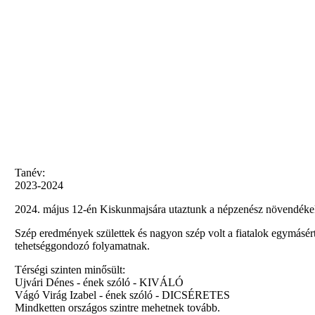
Tanév:
2023-2024
2024. május 12-én Kiskunmajsára utaztunk a népzenész növendéke
Szép eredmények születtek és nagyon szép volt a fiatalok egymásér
tehetséggondozó folyamatnak.
Térségi szinten minősült:
Ujvári Dénes - ének szóló - KIVÁLÓ
Vágó Virág Izabel - ének szóló - DICSÉRETES
Mindketten országos szintre mehetnek tovább.