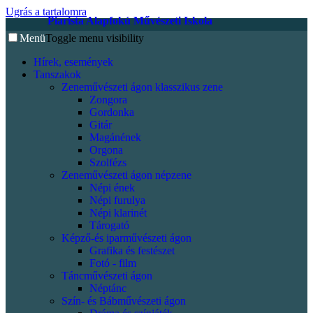
Ugrás a tartalomra
Piarista Alapfokú Művészeti Iskola
Menü
Toggle menu visibility
Hírek, események
Tanszakok
Zeneművészeti ágon klasszikus zene
Zongora
Gordonka
Gitár
Magánének
Orgona
Szolfézs
Zeneművészeti ágon népzene
Népi ének
Népi furulya
Népi klarinét
Tárogató
Képző-és iparművészeti ágon
Grafika és festészet
Fotó - film
Táncművészeti ágon
Néptánc
Szín- és Bábművészeti ágon