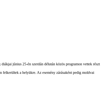
diákjai június 25-én szerdán délután közös programon vettek részt
n felkerültek a helyükre. Az esemény zárásaként pedig moldvai