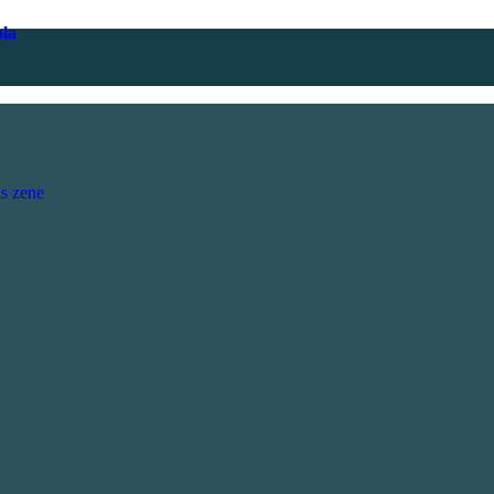
ola
s zene