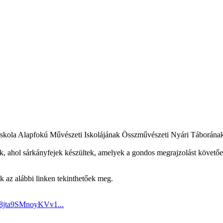
Iskola Alapfokú Művészeti Iskolájának Összművészeti Nyári Táborának 
, ahol sárkányfejek készültek, amelyek a gondos megrajzolást követőe
k az alábbi linken tekinthetőek meg.
G8jta9SMnoyKVv1...