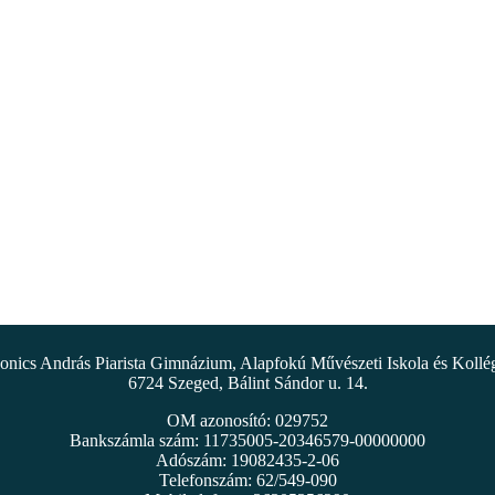
nics András Piarista Gimnázium, Alapfokú Művészeti Iskola és Koll
6724 Szeged, Bálint Sándor u. 14.
OM azonosító: 029752
Bankszámla szám: 11735005-20346579-00000000
Adószám: 19082435-2-06
Telefonszám: 62/549-090