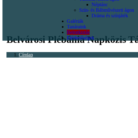
Néptánc
Szín- és Bábművészeti ágon
Dráma és színjáték
Galériák
<p></p>
Tanáraink
Beiratkozás
Belvárosi Plébánia Napközis T
Elérhetőségek
Címlap