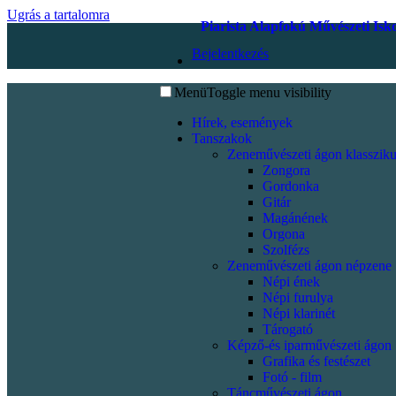
Ugrás a tartalomra
Piarista Alapfokú Művészeti Isk
Bejelentkezés
Menü
Toggle menu visibility
Hírek, események
Tanszakok
Zeneművészeti ágon klassziku
Zongora
Gordonka
Gitár
Magánének
Orgona
Szolfézs
Zeneművészeti ágon népzene
Népi ének
Népi furulya
Népi klarinét
Tárogató
Képző-és iparművészeti ágon
Grafika és festészet
Fotó - film
Táncművészeti ágon