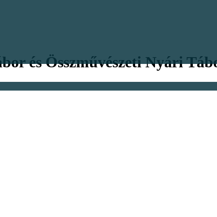
ábor és Összművészeti Nyári Táb