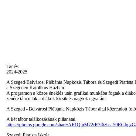
Tanév:
2024-2025
A Szeged-Belvárosi Plébánia Napközis Tábora és Szegedi Piarista 
a Szegeden Katolikus Házban.
A programon a közös éneklés után grafikai munkába fogtak a diákok
zenére táncoltak a diákok kicsik és nagyok egyaránt.
A Szeged - Belvárosi Plébánia Napközis Tábor által közreadott fotó
A két tábor találkozásának pillanatai.
https://photos.google.com/share/AF1QipM72rR3i6zbs_50RGhgz
Szegedi Piarista Iskola