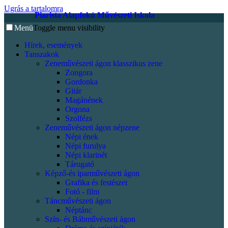
Ugrás a tartalomra
Piarista Alapfokú Művészeti Iskola
Menü
Toggle menu visibility
Hírek, események
Tanszakok
Zeneművészeti ágon klasszikus zene
Zongora
Gordonka
Gitár
Magánének
Orgona
Szolfézs
Zeneművészeti ágon népzene
Népi ének
Népi furulya
Népi klarinét
Tárogató
Képző-és iparművészeti ágon
Grafika és festészet
Fotó - film
Táncművészeti ágon
Néptánc
Szín- és Bábművészeti ágon