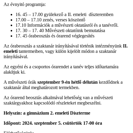
Az évnyitó programja:
16. 45 – 17.00 gyülekező a II. emeleti díszteremben
17.00 – 17.10 zenés, verses köszöntő
17.10 Információk a művészeti oktatásról és a tanévről.
17. 30 – 17. 40 Művészeti oktatóink bemutatása
17. 45 órabeosztás és órarend véglegesítés
Az órabeosztás a szaktanár irányításával történik intézményünk
II.
emeleti
tantermeiben, vagy külön kijelölt módon a szaktanár
irányításával.
Az egyéni és a csoportos órarendet a tanév teljes időtartamára
alakítjuk ki.
A művészeti órák
szeptember 9-én hétfő délután
kezdődnek a
szaktanár által meghatározott termekben.
Az órarend beosztás alkalmával lehetőség van a művészeti
szaktárgyakhoz kapcsolódó részleteket megbeszélni.
Helyszín: a gimnázium 2. emeleti Díszterme
Időpont: 2024. szeptember 5. csütörtök 17-00 óra