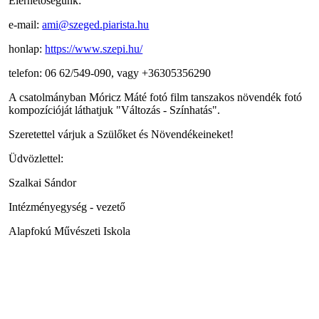
Elérhetőségünk:
e-mail:
ami@szeged.piarista.hu
honlap:
https://www.szepi.hu/
telefon: 06 62/549-090, vagy +36305356290
A csatolmányban Móricz Máté fotó film tanszakos növendék fotó
kompozícióját láthatjuk "Változás - Színhatás".
Szeretettel várjuk a Szülőket és Növendékeineket!
Üdvözlettel:
Szalkai Sándor
Intézményegység - vezető
Alapfokú Művészeti Iskola