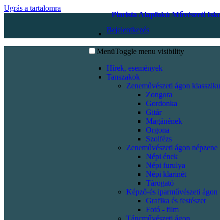
Ugrás a tartalomra
Piarista Alapfokú Művészeti Isk
Bejelentkezés
Menü
Toggle menu visibility
Hírek, események
Tanszakok
Zeneművészeti ágon klassziku
Zongora
Gordonka
Gitár
Magánének
Orgona
Szolfézs
Zeneművészeti ágon népzene
Népi ének
Népi furulya
Népi klarinét
Tárogató
Képző-és iparművészeti ágon
Grafika és festészet
Fotó - film
Táncművészeti ágon