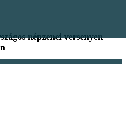
rszágos népzenei versenyen
en