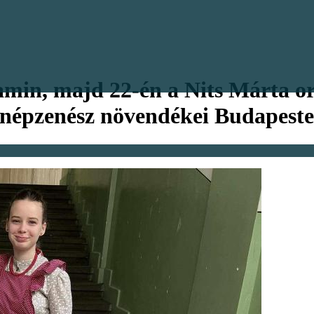
amin, majd 22-én a Nits Márta o
k népzenész növendékei Budapest