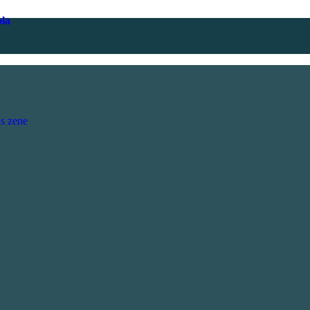
ola
s zene