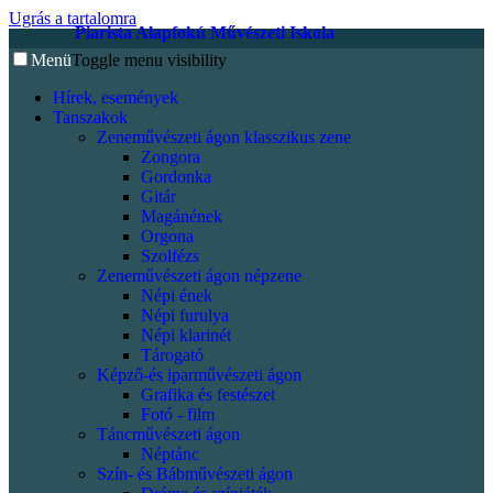
Ugrás a tartalomra
Piarista Alapfokú Művészeti Iskola
Menü
Toggle menu visibility
Hírek, események
Tanszakok
Zeneművészeti ágon klasszikus zene
Zongora
Gordonka
Gitár
Magánének
Orgona
Szolfézs
Zeneművészeti ágon népzene
Népi ének
Népi furulya
Népi klarinét
Tárogató
Képző-és iparművészeti ágon
Grafika és festészet
Fotó - film
Táncművészeti ágon
Néptánc
Szín- és Bábművészeti ágon