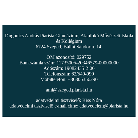
Dugonics András Piarista Gimnázium, Alapfokú Művészeti Iskola
és Kollégium
6724 Szeged, Bálint Sándor u. 14.
OM azonosító: 029752
Bankszámla szám: 11735005-20346579-00000000
Adószám: 19082435-2-06
Telefonszám: 62/549-090
Mobiltelefon: +36305356290
ami@szeged.piarista.hu
adatvédelmi tisztviselő: Kiss Nóra
adatvédelmi tisztviselő e-mail címe:
adatvedelem@piarista.hu