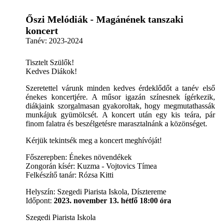
Őszi Melódiák - Magánének tanszaki
koncert
Tanév:
2023-2024
Tisztelt Szülők!
Kedves Diákok!
Szeretettel várunk minden kedves érdeklődőt a tanév első
énekes koncertjére. A műsor igazán színesnek ígérkezik,
diákjaink szorgalmasan gyakoroltak, hogy megmutathassák
munkájuk gyümölcsét. A koncert után egy kis teára, pár
finom falatra és beszélgetésre marasztalnánk a közönséget.
Kérjük tekintsék meg a koncert meghívóját!
Főszerepben: Énekes növendékek
Zongorán kísér: Kuzma - Vojtovics Tímea
Felkészítő tanár: Rózsa Kitti
Helyszín: Szegedi Piarista Iskola, Dísztereme
Időpont:
2023. november 13. hétfő 18:00 óra
Szegedi Piarista Iskola