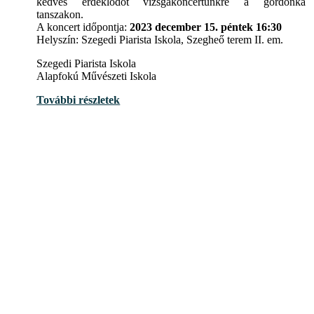
kedves érdeklődőt vizsgakoncertünkre a gordonka
tanszakon.
A koncert időpontja:
2023 december 15. péntek 16:30
Helyszín: Szegedi Piarista Iskola, Szegheő terem II. em.
Szegedi Piarista Iskola
Alapfokú Művészeti Iskola
További részletek