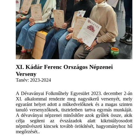
XI. Kádár Ferenc Országos Népzenei
Verseny
Tanév:
2023-2024
A Dévaványai Folkműhely Egyesület 2023. december 2-án
XI. alkalommal rendezte meg nagysikerű versenyét, mely
egyaránt helyet adott a műkedvelőknek és a magas szinten
tanuló versenyzőknek, tiszteletben tartva egymás munkáját.
A dévaványai népzenei minősítőre azok gyűlek össze, akik
célja segíteni az évszázadok alatt kikristályosodott
népművészeti kincsek tovább örökítését, hagyományhoz hű
megőrzését..