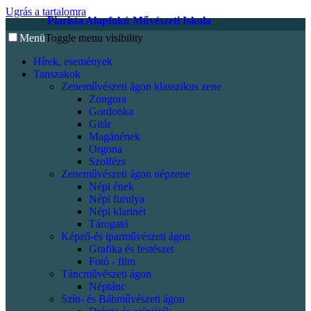
Ugrás a tartalomra
Piarista Alapfokú Művészeti Iskola
Menü
Toggle menu visibility
Hírek, események
Tanszakok
Zeneművészeti ágon klasszikus zene
Zongora
Gordonka
Gitár
Magánének
Orgona
Szolfézs
Zeneművészeti ágon népzene
Népi ének
Népi furulya
Népi klarinét
Tárogató
Képző-és iparművészeti ágon
Grafika és festészet
Fotó - film
Táncművészeti ágon
Néptánc
Szín- és Bábművészeti ágon