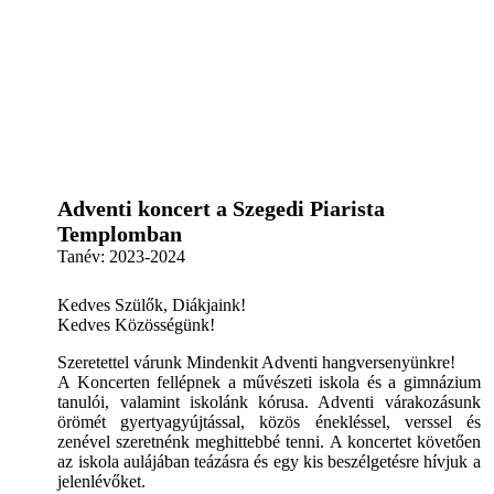
Adventi koncert a Szegedi Piarista
Templomban
Tanév:
2023-2024
Kedves Szülők, Diákjaink!
Kedves Közösségünk!
Szeretettel várunk Mindenkit Adventi hangversenyünkre!
A Koncerten fellépnek a művészeti iskola és a gimnázium
tanulói, valamint iskolánk kórusa. Adventi várakozásunk
örömét gyertyagyújtással, közös énekléssel, verssel és
zenével szeretnénk meghittebbé tenni. A koncertet követően
az iskola aulájában teázásra és egy kis beszélgetésre hívjuk a
jelenlévőket.