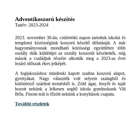
Adventikoszorú készítés
Tanév:
2023-2024
2023. november 30-án, csütörtöki napon tartottuk iskolai és
templomi közösségünk koszorú készítő délutánját. A már
hagyományosnak mondható közösségi együttléten több
osztály diák küldöttjei az osztály koszorút készítették, míg
mások a családjuk részére alkották meg a 2023-as évet
lezáró időszak ékes jelképét.
A foglakozáshoz mindenki kapott szalma koszorú alapot,
gyertyákat. Nagy választék volt selyem szalagból és
különböző szárított termésből is. Zöld ágat, fenyőt és tuját
hozott nekünk a lelkesen segítő iskola gondnokunk Vili
Béla. Finom teát is főzött nekünk a konyhások csapata.
További részletek