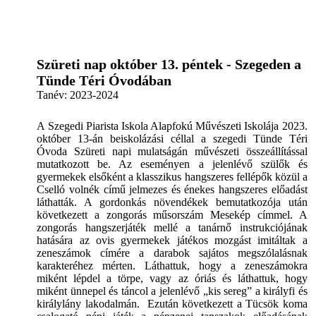
Szüreti nap október 13. péntek - Szegeden a
Tünde Téri Óvodában
Tanév:
2023-2024
A Szegedi Piarista Iskola Alapfokú Művészeti Iskolája 2023.
október 13-án beiskolázási céllal a szegedi Tünde Téri
Óvoda Szüreti napi mulatságán művészeti összeállítással
mutatkozott be. Az eseményen a jelenlévő szülők és
gyermekek elsőként a klasszikus hangszeres fellépők közül a
Cselló volnék című jelmezes és énekes hangszeres előadást
láthatták. A gordonkás növendékek bemutatkozója után
következett a zongorás műsorszám Mesekép címmel. A
zongorás hangszerjáték mellé a tanárnő instrukciójának
hatására az ovis gyermekek játékos mozgást imitáltak a
zeneszámok címére a darabok sajátos megszólalásnak
karakteréhez mérten. Láthattuk, hogy a zeneszámokra
miként lépdel a törpe, vagy az óriás és láthattuk, hogy
miként ünnepel és táncol a jelenlévő „kis sereg” a királyfi és
királylány lakodalmán. Ezután következett a Tücsök koma