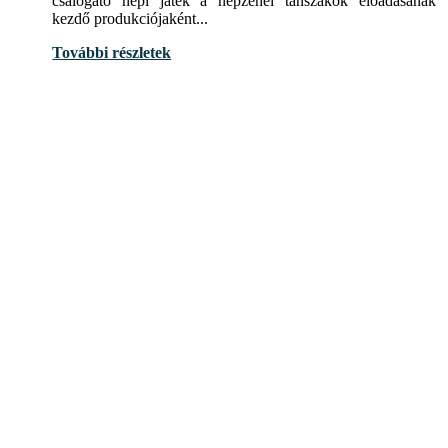
csalogató népi játék a népzenei tanszakok előadásának
kezdő produkciójaként...
További részletek