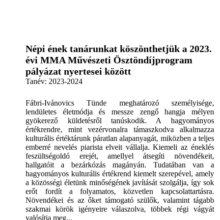
Népi ének tanárunkat köszönthetjük a 2023.
évi MMA Művészeti Ösztöndíjprogram
pályázat nyertesei között
Tanév:
2023-2024
Fábri-Ivánovics Tünde meghatározó személyisége,
lendületes életmódja és messze zengő hangja mélyen
gyökerező küldetésről tanúskodik. A hagyományos
értékrendre, mint vezérvonalra támaszkodva alkalmazza
kulturális értéktárunk páratlan alapanyagát, miközben a teljes
emberré nevelés piarista elveit vállalja. Kiemeli az éneklés
feszültségoldó erejét, amellyel átsegíti növendékeit,
hallgatóit a bezárkózás magányán. Tudatában van a
hagyományos kulturális értékrend kiemelt szerepével, amely
a közösségi életünk minőségének javítását szolgálja, így sok
erőt fordít a folyamatos, közvetlen kapcsolattartásra.
Növendékei és az őket támogató szülők, valamint tágabb
szakmai körök igényeire válaszolva, többek régi vágyát
valósítja meg...