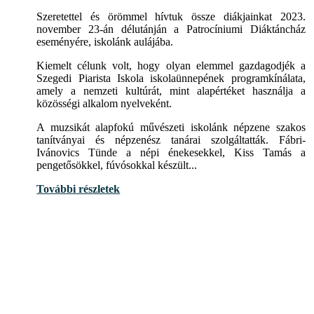
Szeretettel és örömmel hívtuk össze diákjainkat 2023.
november 23-án délutánján a Patrocíniumi Diáktáncház
eseményére, iskolánk aulájába.
Kiemelt célunk volt, hogy olyan elemmel gazdagodjék a
Szegedi Piarista Iskola iskolaünnepének programkínálata,
amely a nemzeti kultúrát, mint alapértéket használja a
közösségi alkalom nyelveként.
A muzsikát alapfokú művészeti iskolánk népzene szakos
tanítványai és népzenész tanárai szolgáltatták. Fábri-
Ivánovics Tünde a népi énekesekkel, Kiss Tamás a
pengetősökkel, fúvósokkal készült...
További részletek