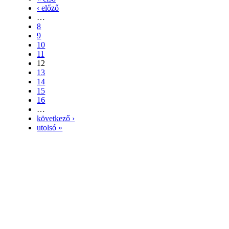
‹ előző
…
8
9
10
11
12
13
14
15
16
…
következő ›
utolsó »