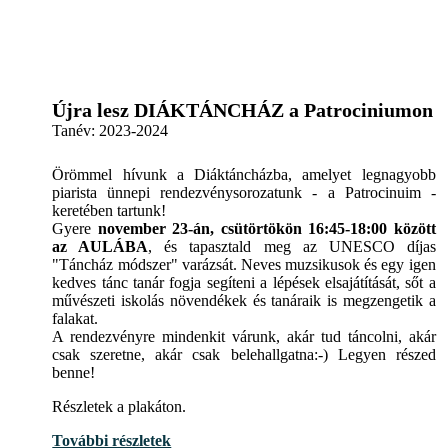
Újra lesz DIÁKTÁNCHÁZ a Patrociniumon
Tanév:
2023-2024
Örömmel hívunk a Diáktáncházba, amelyet legnagyobb
piarista ünnepi rendezvénysorozatunk - a Patrocinuim -
keretében tartunk!
Gyere
november 23-án, csütörtökön 16:45-18:00 között
az AULÁBA
, és tapasztald meg az UNESCO díjas
"Táncház módszer" varázsát. Neves muzsikusok és egy igen
kedves tánc tanár fogja segíteni a lépések elsajátítását, sőt a
művészeti iskolás növendékek és tanáraik is megzengetik a
falakat.
A rendezvényre mindenkit várunk, akár tud táncolni, akár
csak szeretne, akár csak belehallgatna:-) Legyen részed
benne!
Részletek a plakáton.
További részletek