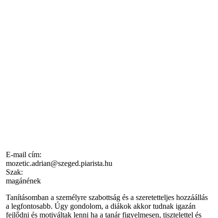
E-mail cím:
mozetic.adrian@szeged.piarista.hu
Szak:
magánének
Tanításomban a személyre szabottság és a szeretetteljes hozzáállás
a legfontosabb. Úgy gondolom, a diákok akkor tudnak igazán
fejlődni és motiváltak lenni ha a tanár figyelmesen, tisztelettel és