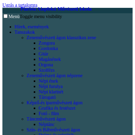
Ugrás a tartalomra
Piarista Alapfokú Művészeti Iskola
Menü
Toggle menu visibility
Hírek, események
Tanszakok
Zeneművészeti ágon klasszikus zene
Zongora
Gordonka
Gitár
Magánének
Orgona
Szolfézs
Zeneművészeti ágon népzene
Népi ének
Népi furulya
Népi klarinét
Tárogató
Képző-és iparművészeti ágon
Grafika és festészet
Fotó - film
Táncművészeti ágon
Néptánc
Szín- és Bábművészeti ágon