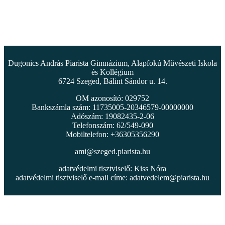
Dugonics András Piarista Gimnázium, Alapfokú Művészeti Iskola
és Kollégium
6724 Szeged, Bálint Sándor u. 14.
OM azonosító: 029752
Bankszámla szám: 11735005-20346579-00000000
Adószám: 19082435-2-06
Telefonszám: 62/549-090
Mobiltelefon: +36305356290
ami@szeged.piarista.hu
adatvédelmi tisztviselő: Kiss Nóra
adatvédelmi tisztviselő e-mail címe:
adatvedelem@piarista.hu