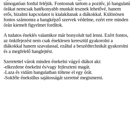
támogatóan fordul feléjük. Fontosnak tartom a pozitív, jó hangulatú
órákat nemcsak hatékonyabb munkát tesznek lehetővé, hanem
erős, bizalmi kapcsolatot is kialakítanak a diákokkal. Különösen
fontos számomra a hangképző szervek védelme, ezért erre minden
órán kiemelt figyelmet fordítok.
A tudatos éneklés valamikor már bonyolult tud lenni. Ezért fontos,
az önkifejezést nem csak éneklesen keresztül gyakorolni a
diákokkal hanem szavalassal, ezáltal a beszédtechnikát gyakorolni
és a megfelelő hanglejtést.
Szeretettel várok minden énekelni vágyó diákot aki:
-elkezdene énekelni és/vagy fejleszteni magát.
-Laza és vidám hangulatban töltene el egy órát.
-Sokféle énekstílus sajátosságát szeretné megismerni.