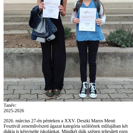
Tanév:
2025-2026
2026. március 27-én pénteken a XXV. Deszki Maros Menti
Fesztivál zeneművészeti ágazat kategória szólóének műfajában két
diákja is képviselte iskolánkat. Mindkét diák szépen teljesített ezen