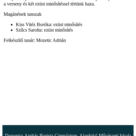
a verseny és két ezüst minősítéssel tértünk haza.
Magánének tanszak
Kiss Vitéz Boróka: ezüst minősítés
Szűcs Sarolta: ezüst minősítés
Felkészítő tanár: Mozetic Adrián
Dugonics András Piarista Gimnázium, Alapfokú Művészeti Iskola