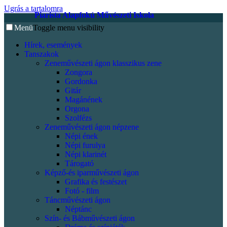
Ugrás a tartalomra
Piarista Alapfokú Művészeti Iskola
Menü
Toggle menu visibility
Hírek, események
Tanszakok
Zeneművészeti ágon klasszikus zene
Zongora
Gordonka
Gitár
Magánének
Orgona
Szolfézs
Zeneművészeti ágon népzene
Népi ének
Népi furulya
Népi klarinét
Tárogató
Képző-és iparművészeti ágon
Grafika és festészet
Fotó - film
Táncművészeti ágon
Néptánc
Szín- és Bábművészeti ágon