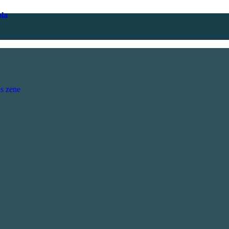
ola
s zene