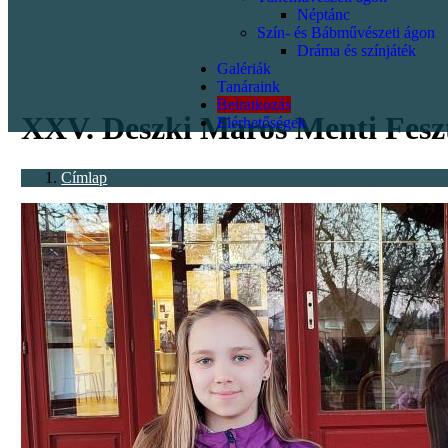
Néptánc
Szín- és Bábművészeti ágon
Dráma és színjáték
Galériák
<p></p>
Tanáraink
Beiratkozás
XXV. Deszki Maros Menti Feszt
Elérhetőségek
Címlap