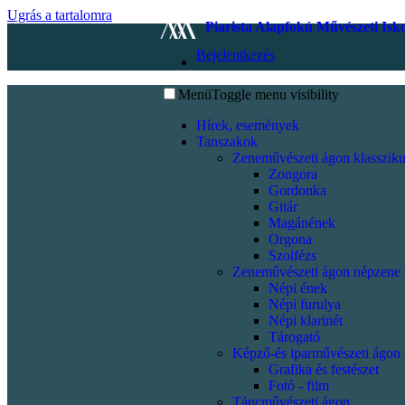
Ugrás a tartalomra
Piarista Alapfokú Művészeti Isk
Bejelentkezés
Menü
Toggle menu visibility
Hírek, események
Tanszakok
Zeneművészeti ágon klassziku
Zongora
Gordonka
Gitár
Magánének
Orgona
Szolfézs
Zeneművészeti ágon népzene
Népi ének
Népi furulya
Népi klarinét
Tárogató
Képző-és iparművészeti ágon
Grafika és festészet
Fotó - film
Táncművészeti ágon