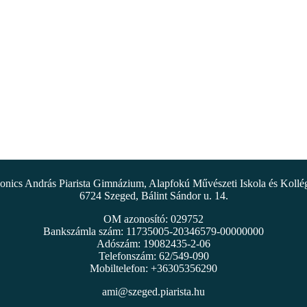
nics András Piarista Gimnázium, Alapfokú Művészeti Iskola és Koll
6724 Szeged, Bálint Sándor u. 14.
OM azonosító: 029752
Bankszámla szám: 11735005-20346579-00000000
Adószám: 19082435-2-06
Telefonszám: 62/549-090
Mobiltelefon: +36305356290
ami@szeged.piarista.hu