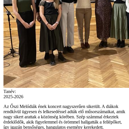
Tanév:
2025-2026
Az Őszi Melódiák ének koncert nagyszerűen sikerült. A diákok
rendkívül ügyesen és lelkesedéssel adták elő műsorszámaikat, amik
nagy sikert arattak a közönség körében. Szép számmal érkeztek
érdeklődők, akik figyelemmel és örömmel hallgatták a fellépőket,
így igazán bensőséges, hangulatos esemény kerekedett.