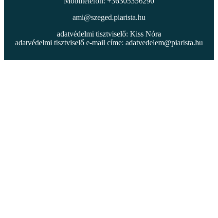
Mobiltelefon: +36305356290
ami@szeged.piarista.hu
adatvédelmi tisztviselő: Kiss Nóra
adatvédelmi tisztviselő e-mail címe:
adatvedelem@piarista.hu