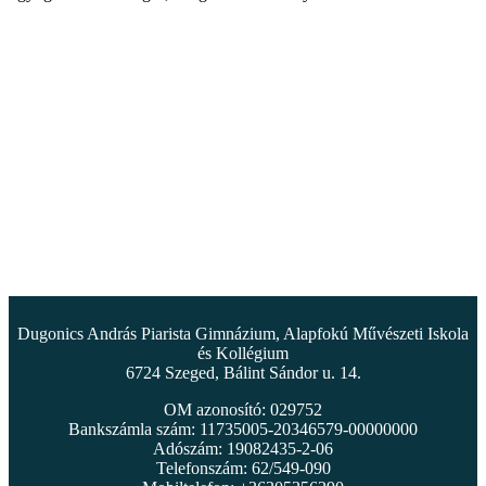
Dugonics András Piarista Gimnázium, Alapfokú Művészeti Iskola
és Kollégium
6724 Szeged, Bálint Sándor u. 14.
OM azonosító: 029752
Bankszámla szám: 11735005-20346579-00000000
Adószám: 19082435-2-06
Telefonszám: 62/549-090