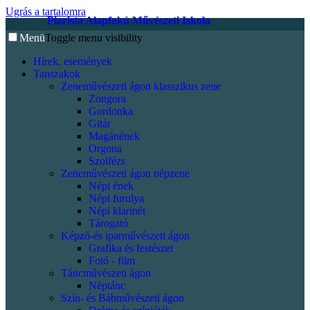
Ugrás a tartalomra
Piarista Alapfokú Művészeti Iskola
Menü
Toggle menu visibility
Hírek, események
Tanszakok
Zeneművészeti ágon klasszikus zene
Zongora
Gordonka
Gitár
Magánének
Orgona
Szolfézs
Zeneművészeti ágon népzene
Népi ének
Népi furulya
Népi klarinét
Tárogató
Képző-és iparművészeti ágon
Grafika és festészet
Fotó - film
Táncművészeti ágon
Néptánc
Szín- és Bábművészeti ágon