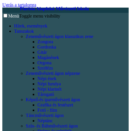
Ugrás a tartalomra
Piarista Alapfokú Művészeti Iskola
Menü
Toggle menu visibility
Hírek, események
Tanszakok
Zeneművészeti ágon klasszikus zene
Zongora
Gordonka
Gitár
Magánének
Orgona
Szolfézs
Zeneművészeti ágon népzene
Népi ének
Népi furulya
Népi klarinét
Tárogató
Képző-és iparművészeti ágon
Grafika és festészet
Fotó - film
Táncművészeti ágon
Néptánc
Szín- és Bábművészeti ágon