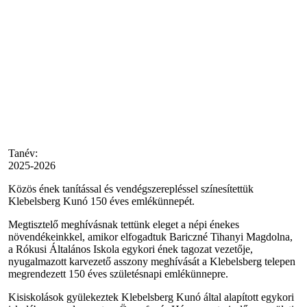
Tanév:
2025-2026
Közös ének tanítással és vendégszerepléssel színesítettük
Klebelsberg Kunó 150 éves emlékünnepét.
Megtisztelő meghívásnak tettünk eleget a népi énekes
növendékeinkkel, amikor elfogadtuk Bariczné Tihanyi Magdolna,
a Rókusi Általános Iskola egykori ének tagozat vezetője,
nyugalmazott karvezető asszony meghívását a Klebelsberg telepen
megrendezett 150 éves születésnapi emlékünnepre.
Kisiskolások gyülekeztek Klebelsberg Kunó által alapított egykori