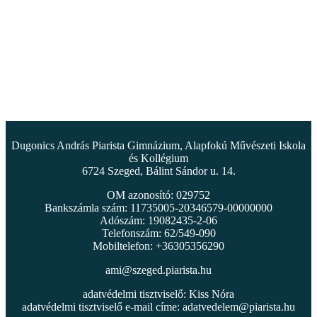
Dugonics András Piarista Gimnázium, Alapfokú Művészeti Iskola
és Kollégium
6724 Szeged, Bálint Sándor u. 14.
OM azonosító: 029752
Bankszámla szám: 11735005-20346579-00000000
Adószám: 19082435-2-06
Telefonszám: 62/549-090
Mobiltelefon: +36305356290
ami@szeged.piarista.hu
adatvédelmi tisztviselő: Kiss Nóra
adatvédelmi tisztviselő e-mail címe:
adatvedelem@piarista.hu