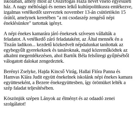
iskolában, amely most az Összefogás Háza nevet viselő egyesületi
ház. A nagy méltóságú és nemes lelkű kultúrpolitikusra emlékezve,
izgalmas vetélkedőt szerveztek november 13-án csütörtökön 15
órától, amelynek keretében "a mi csodaszép zengésű népi
éneklésünkre" tartottak igényt.
A népi énekes kamarára járó énekesek szívesen vállalták a
feladatot. A vetélkedő záró feladataként, az Által mennék én a
Tiszán ladikon... kezdetű közkedvelt népdalunkat tanítottak az
egybegyűlt gyerekeknek és tanároknak, majd közreműködtek az
alkalmi megemlékezésen, ahol Bartók Béla felsőiregi gyűjtéséből
válogatott dalokat zengedeztek.
Berényi Zselyke, Hajda Kincső Virág, Hallai Flóra Panna és
Hamvas Klára Judit együtt énekelnek iskolánk népi énekes kamara
együtteseként, a Bezere énekegyüttesben, így örömüket lelték a
szép faladat teljesítésében.
Köszönjük szépen Lányok az élményt és az odaadó zenei
szolgálatot!