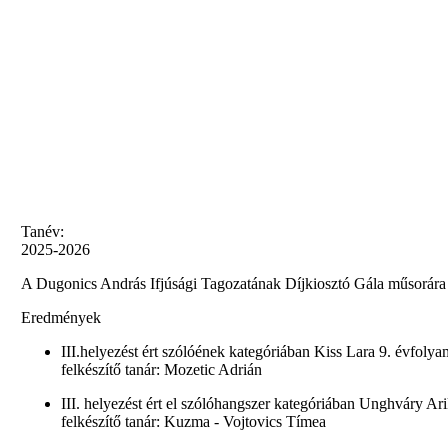
Tanév:
2025-2026
A Dugonics András Ifjúsági Tagozatának Díjkiosztó Gála műsorára 
Eredmények
III.helyezést ért szólóének kategóriában Kiss Lara 9. évfol
felkészítő tanár: Mozetic Adrián
III. helyezést ért el szólóhangszer kategóriában Unghváry A
felkészítő tanár: Kuzma - Vojtovics Tímea