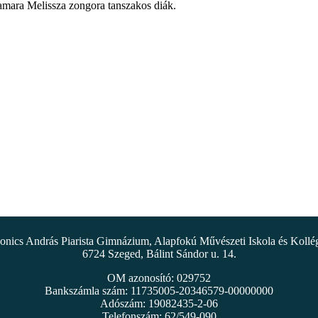
amara Melissza zongora tanszakos diák.
nics András Piarista Gimnázium, Alapfokú Művészeti Iskola és Koll
6724 Szeged, Bálint Sándor u. 14.
OM azonosító: 029752
Bankszámla szám: 11735005-20346579-00000000
Adószám: 19082435-2-06
Telefonszám: 62/549-090