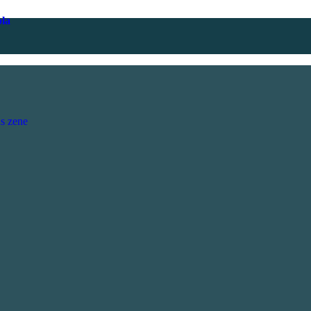
ola
s zene