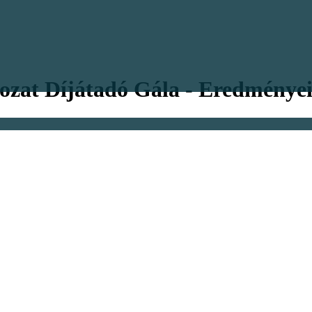
gozat Díjátadó Gála - Eredménye