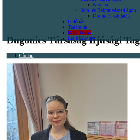
Néptánc
Szín- és Bábművészeti ágon
Dráma és színjáték
Galériák
<p></p>
Tanáraink
Beiratkozás
Dugonics Társaság Ifjúsági Ta
Elérhetőségek
Címlap