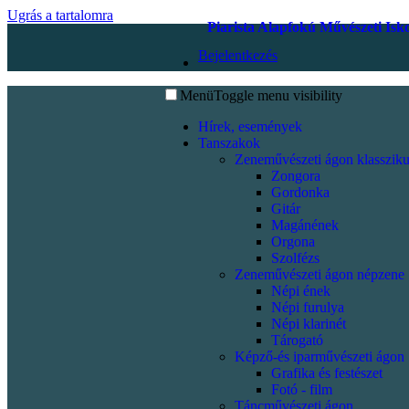
Ugrás a tartalomra
Piarista Alapfokú Művészeti Isk
Bejelentkezés
Menü
Toggle menu visibility
Hírek, események
Tanszakok
Zeneművészeti ágon klassziku
Zongora
Gordonka
Gitár
Magánének
Orgona
Szolfézs
Zeneművészeti ágon népzene
Népi ének
Népi furulya
Népi klarinét
Tárogató
Képző-és iparművészeti ágon
Grafika és festészet
Fotó - film
Táncművészeti ágon